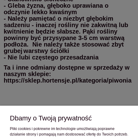
- Gleba żyzna, głęboko uprawiana o
odczynie lekko kwaśnym
- Należy pamiętać o niezbyt głębokim
sadzeniu - inaczej rośliny nie zakwitną lub
kwitnienie będzie słabsze. Pąki rośliny
powinny być przysypane 3-5 cm warstwą
podłoża. Nie należy także stosować zbyt
grubej
warstwy ściółki
- Nie lubi częstego przesadzania
Ta i inne odmiany dostępne w sprzedaży w
naszym sklepie:
https://sklep.hortensje.pl/kategoria/piwonia
Dbamy o Twoją prywatność
Pliki cookies i pokrewne im technologie umożliwiają poprawne
OBSŁUGA KLIENTA
działanie strony i pomagają nam dostosować ofertę do Twoich potrzeb.