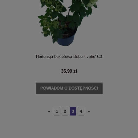
Hortensja bukietowa Bobo 'Ilvobo' C3
35,99 zł
POWIADOM O DOSTĘPNOŚCI
1
2
3
4
«
»