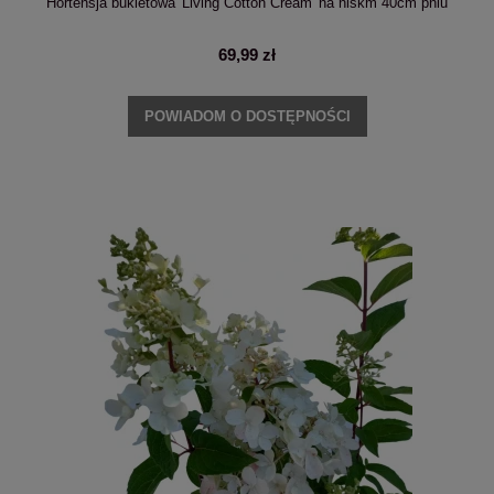
Hortensja bukietowa 'Living Cotton Cream' na niskm 40cm pniu
69,99 zł
POWIADOM O DOSTĘPNOŚCI