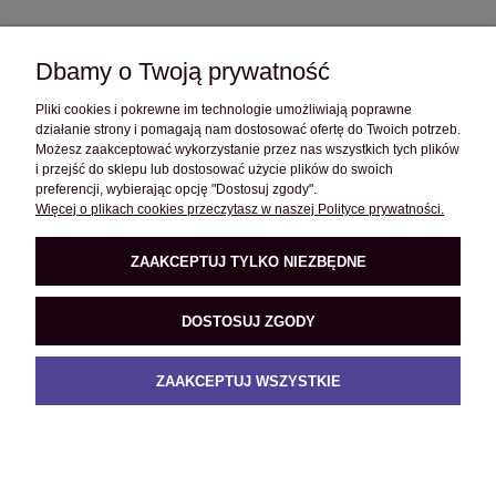
Dbamy o Twoją prywatność
Pliki cookies i pokrewne im technologie umożliwiają poprawne
OBSŁUGA KLIENTA
działanie strony i pomagają nam dostosować ofertę do Twoich potrzeb.
Możesz zaakceptować wykorzystanie przez nas wszystkich tych plików
i przejść do sklepu lub dostosować użycie plików do swoich
POMOC
preferencji, wybierając opcję "Dostosuj zgody".
Więcej o plikach cookies przeczytasz w naszej Polityce prywatności.
O FIRMIE
ZAAKCEPTUJ TYLKO NIEZBĘDNE
DOSTOSUJ ZGODY
PRODUKTY
ZAAKCEPTUJ WSZYSTKIE
POKAŻ PEŁNĄ WERSJĘ STRONY
Sklep internetowy Shoper.pl