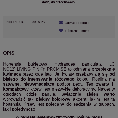
dodaj do przechowalni
Kod produktu:
228576-PA
zapytaj o produkt
poleć znajomemu
OPIS
Hortensja bukietowa Hydrangea paniculata 'LC
NO12' LIVING PINKY PROMISE
to odmiana
przepięknie
kwitnąca
przez całe lato. Jej kwiaty przebarwiają się
od
białego do intensywnie różowego
koloru. Roślina ma
sztywne, niewymagające
podpór pędy. Ten
zwarty i
kompaktowy
krzew jest niezwykle dekoracyjny. Nawet w
ogrodach gdzie panuje,
wyłącznie zieleń warto
wprowadzić tak
piękny kolorowy akcent,
jakim jest ta
hortensja. Krzew jest
polecany do sadzenia
w grupach,
jak i
pojedynczo.
W okresie jesienno- zimowym, rośliny mogą