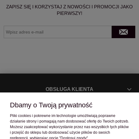
ZAPISZ SIĘ I KORZYSTAJ Z NOWOŚCI I PROMOCJI JAKO
PIERWSZY!
OBSŁUGA KLIENTA
Dbamy o Twoją prywatność
POMOC
Pliki cookies i pokrewne im technologie umożliwiają poprawne
działanie strony i pomagają nam dostosować ofertę do Twoich potrzeb.
O FIRMIE
Możesz zaakceptować wykorzystanie przez nas wszystkich tych plików
i przejść do sklepu lub dostosować użycie plików do swoich
preferencji, wybierając opcję "Dostosuj zgody".