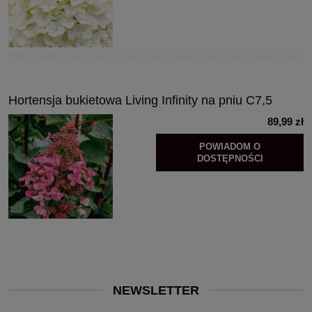
Hortensja bukietowa Living Infinity na pniu C7,5
89,99 zł
POWIADOM O
DOSTĘPNOŚCI
NEWSLETTER