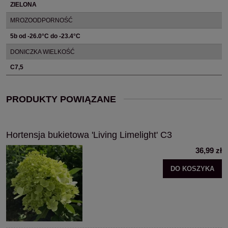
ZIELONA
MROZOODPORNOŚĆ
5b od -26.0°C do -23.4°C
DONICZKA WIELKOŚĆ
C7,5
PRODUKTY POWIĄZANE
Hortensja bukietowa 'Living Limelight' C3
36,99 zł
DO KOSZYKA