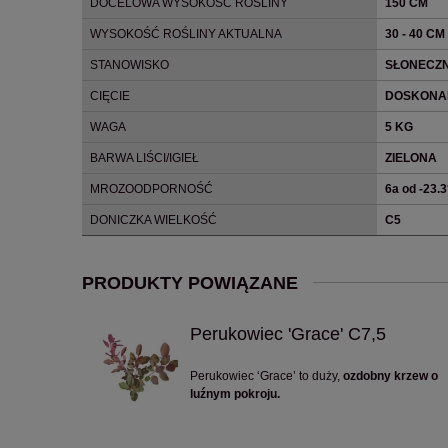
DOCELOWA WYSOKOŚĆ ROŚLINY
150 CM
WYSOKOŚĆ ROŚLINY AKTUALNA
30 - 40 CM
STANOWISKO
SŁONECZN
CIĘCIE
DOSKONAL
WAGA
5 KG
BARWA LIŚCI/IGIEŁ
ZIELONA
MROZOODPORNOŚĆ
6a od -23.
DONICZKA WIELKOŚĆ
C5
PRODUKTY POWIĄZANE
Perukowiec 'Grace' C7,5
Perukowiec ‘Grace’ to duży,
ozdobny krzew o
luźnym pokroju.