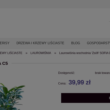
ERISY
DRZEWA I KRZEWY LIŚCIASTE
BLOG
GOSPODARSTW
»
»
EWY LIŚCIASTE
LAUROWIŚNIA
Laurowiśnia wschodnia 'Zsófi' SOFIA 
A C5
Dostępność:
brak towar
39,99 zł
Cena: