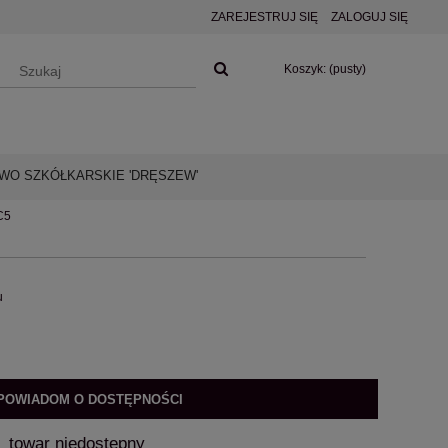
ZAREJESTRUJ SIĘ
ZALOGUJ SIĘ
Koszyk:
(pusty)
O SZKÓŁKARSKIE 'DRĘSZEW'
C5
u
POWIADOM O DOSTĘPNOŚCI
towar niedostępny