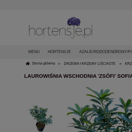
MENU
HORTENSJE
AZALIE/RODODENDRONY/PI
»
»
Strona główna
DRZEWA I KRZEWY LIŚCIASTE
KRZ
LAUROWIŚNIA WSCHODNIA 'ZSÓFI' SOFI