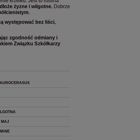
ie krzewu. Jest to roślina
dłoże żyzne i wilgotne.
Dobrze
półcienistym.
ą występować bez liści,
ając zgodność odmiany i
onkiem Związku Szkółkarzy
LAUROCERASUS
WILGOTNA
, MAJ
WANE