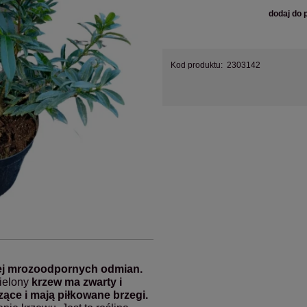
dodaj do 
Kod produktu:
2303142
iej mrozoodpornych odmian.
ielony
krzew ma zwarty i
zące i mają piłkowane brzegi.