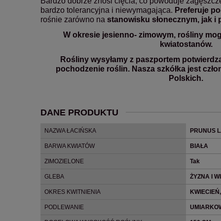
Bardzo dobrze znosi cięcia, co powoduje zagęszczen
bardzo tolerancyjna i niewymagająca.
Preferuje po
rośnie zarówno na
stanowisku słonecznym, jak i 
W okresie jesienno- zimowym, rośliny mog
kwiatostanów.
Rośliny wysyłamy z paszportem potwierdz
pochodzenie roślin. Nasza szkółka jest czł
Polskich.
DANE PRODUKTU
NAZWA ŁACIŃSKA
PRUNUS 
BARWA KWIATÓW
BIAŁA
ZIMOZIELONE
Tak
GLEBA
ŻYZNA I 
OKRES KWITNIENIA
KWIECIEŃ
PODLEWANIE
UMIARKO