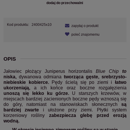
dodaj do przechowalni
Kod produktu:
2400425x10
zapytaj o produkt
poleć znajomemu
OPIS
Jałowiec płożący Juniperus horizontalis
Blue Chip
to
niska,
dywanowa odmiana
tworząca gęste, srebrzysto-
niebieskie
kobierce.
Pędy ścielą się po ziemi i
łatwo
ukorzeniają,
a ich końce oraz boczne rozgałęzienia
unoszą się lekko ku górze.
U starszych krzewów, w
miejscach bardziej zacienionych boczne pędy wznoszą się
do góry, natomiast na stanowiskach słonecznych
są
bardziej zwarte
i ułożone przy ziemi. Płytki system
korzeniowy rośliny
zabezpiecza glebę przed erozją
wodną.
W okresie jesienno-zimowym rośliny są w stanie