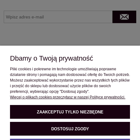
Dbamy o Twoją prywatność
Pliki cookies i pokrewne im technologie umożliwiają poprawne
OBSŁUGA KLIENTA
działanie strony i pomagają nam dostosować ofertę do Twoich potrzeb.
Możesz zaakceptować wykorzystanie przez nas wszystkich tych plików
i przejść do sklepu lub dostosować użycie plików do swoich
preferencji, wybierając opcję "Dostosuj zgody".
POMOC
Więcej o plikach cookies przeczytasz w naszej Polityce prywatności.
ZAAKCEPTUJ TYLKO NIEZBĘDNE
O FIRMIE
DOSTOSUJ ZGODY
PRODUKTY