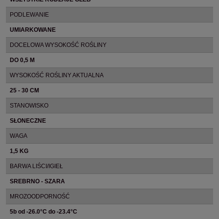
PODLEWANIE
UMIARKOWANE
DOCELOWA WYSOKOŚĆ ROŚLINY
DO 0,5 M
WYSOKOŚĆ ROŚLINY AKTUALNA
25 - 30 CM
STANOWISKO
SŁONECZNE
WAGA
1,5 KG
BARWA LIŚCI/IGIEŁ
SREBRNO - SZARA
MROZOODPORNOŚĆ
5b od -26.0°C do -23.4°C