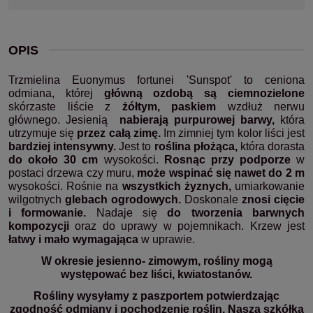
OPIS
Trzmielina Euonymus fortunei 'Sunspot' to ceniona
odmiana, której
główną ozdobą są ciemnozielone
skórzaste liście z
żółtym, paskiem
wzdłuż nerwu
głównego. Jesienią
nabierają purpurowej barwy,
która
utrzymuje się
przez całą zimę.
Im zimniej tym kolor liści jest
bardziej intensywny.
Jest to
roślina płożąca,
która dorasta
do około 30 cm
wysokości.
Rosnąc przy podporze
w
postaci drzewa czy muru,
może wspinać się nawet do 2 m
wysokości. Rośnie na
wszystkich żyznych,
umiarkowanie
wilgotnych
glebach ogrodowych.
Doskonale
znosi cięcie
i formowanie.
Nadaje się
do tworzenia barwnych
kompozycji
oraz do uprawy w pojemnikach. Krzew jest
łatwy i mało wymagająca
w uprawie.
W okresie jesienno- zimowym, rośliny mogą
występować bez liści, kwiatostanów.
Rośliny wysyłamy z paszportem potwierdzając
zgodność odmiany i pochodzenie roślin. Nasza szkółka