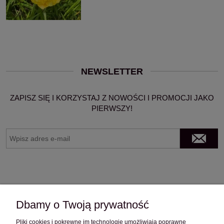
NEWSLETTER
ZAPISZ SIĘ I KORZYSTAJ Z NOWOŚCI I PROMOCJI JAKO
PIERWSZY!
Dbamy o Twoją prywatność
Pliki cookies i pokrewne im technologie umożliwiają poprawne