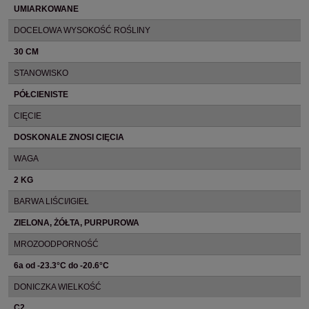
UMIARKOWANE
DOCELOWA WYSOKOŚĆ ROŚLINY
30 CM
STANOWISKO
PÓŁCIENISTE
CIĘCIE
DOSKONALE ZNOSI CIĘCIA
WAGA
2 KG
BARWA LIŚCI/IGIEŁ
ZIELONA, ŻÓŁTA, PURPUROWA
MROZOODPORNOŚĆ
6a od -23.3°C do -20.6°C
DONICZKA WIELKOŚĆ
C2