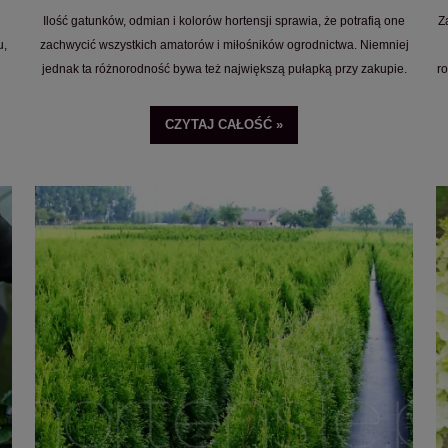
Ilość gatunków, odmian i kolorów hortensji sprawia, że potrafią one
Z
u,
zachwycić wszystkich amatorów i miłośników ogrodnictwa. Niemniej
jednak ta różnorodność bywa też największą pułapką przy zakupie.
ro
a
CZYTAJ CAŁOŚĆ »
o