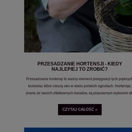
PRZESADZANIE HORTENSJI - KIEDY
NAJLEPIEJ TO ZROBIĆ?
Przesadzanie hortensji to ważny element pielęgnacji tych pięknyc
krzewów, które cieszą oko w wielu polskich ogrodach. Hortensje,
znane ze swoich efektownych kwiatów, są popularnym wyborem d
miłośników ogrodnictwa, którzy pragną dodać koloru i uroku do
swojego otoczenia.
CZYTAJ CAŁOŚĆ »