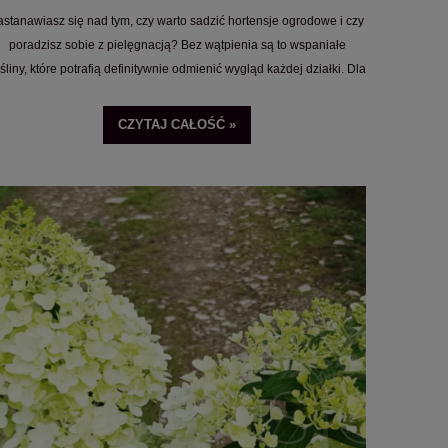
astanawiasz się nad tym, czy warto sadzić hortensje ogrodowe i czy
poradzisz sobie z pielęgnacją? Bez wątpienia są to wspaniałe
śliny, które potrafią definitywnie odmienić wygląd każdej działki. Dla
matorów mogą być pewnym wyzwaniem, lecz jeśli będziesz trzymać
się kilku prostych zasad, pielęgnacja hortensji ogrodowych nie
CZYTAJ CAŁOŚĆ »
będzie dla Ciebie problemem. Poznaj wskazówki i sprawdź
przygotowany przez nas poradnik na temat tego, jak pielęgnować
hortensje ogrodowe o każdej porze roku.