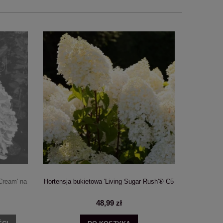
 Cream' na
Hortensja bukietowa 'Living Sugar Rush'® C5
Ho
48,99 zł