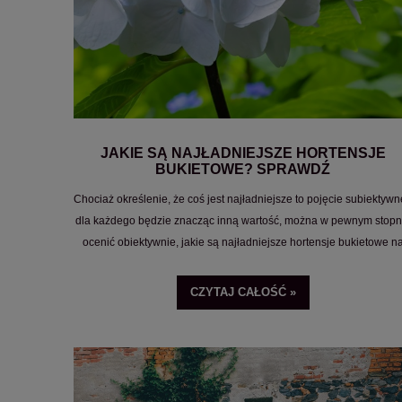
JAKIE SĄ NAJŁADNIEJSZE HORTENSJE
BUKIETOWE? SPRAWDŹ
Chociaż określenie, że coś jest najładniejsze to pojęcie subiektywn
dla każdego będzie znacząc inną wartość, można w pewnym stopn
ocenić obiektywnie, jakie są najładniejsze hortensje bukietowe n
podstawie ich popularności.
CZYTAJ CAŁOŚĆ »