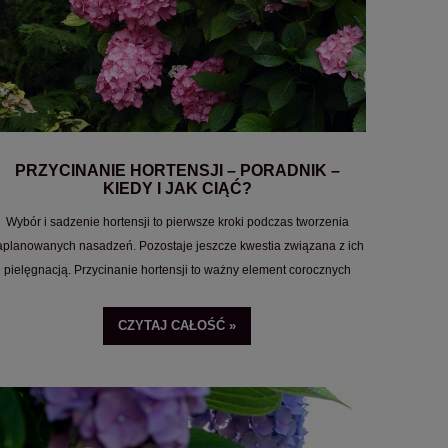
PRZYCINANIE HORTENSJI – PORADNIK –
KIEDY I JAK CIĄĆ?
Wybór i sadzenie hortensji to pierwsze kroki podczas tworzenia
aplanowanych nasadzeń. Pozostaje jeszcze kwestia związana z ich
pielęgnacją. Przycinanie hortensji to ważny element corocznych
abiegów, które mogą zarówno pomóc Twojej roślinie, jak i stanowić
dla niej poważne zagrożenie.
CZYTAJ CAŁOŚĆ »