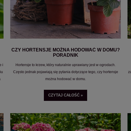
CZY HORTENSJE MOŻNA HODOWAĆ W DOMU?
PORADNIK
e i
Hortensje to krzew, który naturalnie uprawiany jest w ogrodach.
iu
Często jednak pojawiają się pytania dotyczące tego, czy hortensje
z
a
można hodować w domu.
z
CZYTAJ CAŁOŚĆ »