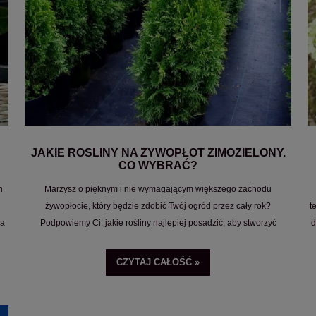
JAKIE ROŚLINY NA ŻYWOPŁOT ZIMOZIELONY.
CO WYBRAĆ?
h
Marzysz o pięknym i nie wymagającym większego zachodu
żywopłocie, który będzie zdobić Twój ogród przez cały rok?
t
la
Podpowiemy Ci, jakie rośliny najlepiej posadzić, aby stworzyć
d
zimozielony żywopłot. Wybór odpowiednich roślin to kluczowy krok
do osiągnięcia tego celu. W tym artykule przedstawimy Ci szeroki
CZYTAJ CAŁOŚĆ »
wybór roślin na żywopłoty zimozielone, omówimy zarówno rośliny
iglaste, jak i rośliny liściaste. Zapraszamy do lektury!