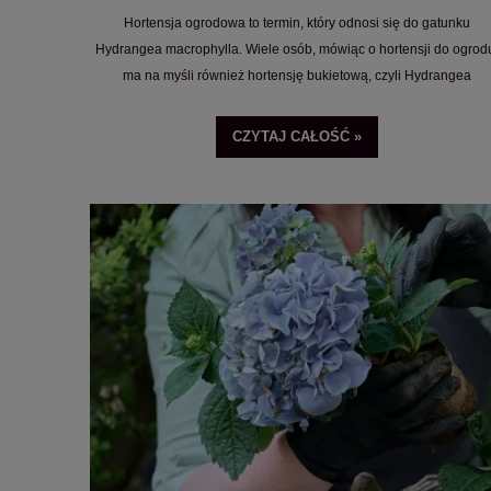
Hortensja ogrodowa to termin, który odnosi się do gatunku
Hydrangea macrophylla. Wiele osób, mówiąc o hortensji do ogrod
ma na myśli również hortensję bukietową, czyli Hydrangea
paniculata. Pamiętaj jednak, że obok klasycznych hortensji
ogrodowych i bukietowych znajdziesz też hortensje dębolistne,
CZYTAJ CAŁOŚĆ »
krzewiaste oraz pnące. Każda z nich ma nieco inne wymagania, 
których musisz wiedzieć podczas sadzenia i pielęgnacji.