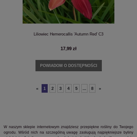
Liliowiec Hemerocallis 'Autumn Red' C3
17,99 zł
POWIADOM O DOSTĘPNOŚCI
1
2
3
4
5
...
8
«
»
W naszym sklepie internetowym znajdziesz przepiękne rośliny do Twojego
ogrodu. Wśród nich na szczególną uwagę zasługują najpiękniejsze byliny