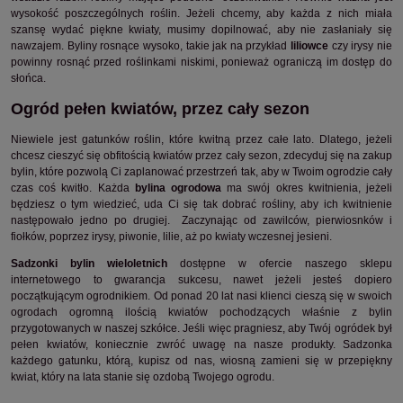
wysokość poszczególnych roślin. Jeżeli chcemy, aby każda z nich miała
szansę wydać piękne kwiaty, musimy dopilnować, aby nie zasłaniały się
nawzajem. Byliny rosnące wysoko, takie jak na przykład
liliowce
czy irysy nie
powinny rosnąć przed roślinkami niskimi, ponieważ ograniczą im dostęp do
słońca.
Ogród pełen kwiatów, przez cały sezon
Niewiele jest gatunków roślin, które kwitną przez całe lato. Dlatego, jeżeli
chcesz cieszyć się obfitością kwiatów przez cały sezon, zdecyduj się na zakup
bylin, które pozwolą Ci zaplanować przestrzeń tak, aby w Twoim ogrodzie cały
czas coś kwitło. Każda
bylina ogrodowa
ma swój okres kwitnienia, jeżeli
będziesz o tym wiedzieć, uda Ci się tak dobrać rośliny, aby ich kwitnienie
następowało jedno po drugiej. Zaczynając od zawilców, pierwiosnków i
fiołków, poprzez irysy, piwonie, lilie, aż po kwiaty wczesnej jesieni.
Sadzonki bylin wieloletnich
dostępne w ofercie naszego sklepu
internetowego to gwarancja sukcesu, nawet jeżeli jesteś dopiero
początkującym ogrodnikiem. Od ponad 20 lat nasi klienci cieszą się w swoich
ogrodach ogromną ilością kwiatów pochodzących właśnie z bylin
przygotowanych w naszej szkółce. Jeśli więc pragniesz, aby Twój ogródek był
pełen kwiatów, koniecznie zwróć uwagę na nasze produkty. Sadzonka
każdego gatunku, którą, kupisz od nas, wiosną zamieni się w przepiękny
kwiat, który na lata stanie się ozdobą Twojego ogrodu.