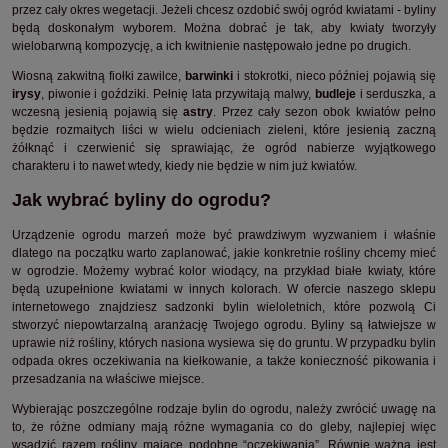
przez cały okres wegetacji. Jeżeli chcesz ozdobić swój ogród kwiatami - byliny
będą doskonałym wyborem. Można dobrać je tak, aby kwiaty tworzyły
wielobarwną kompozycję, a ich kwitnienie następowało jedne po drugich.
Wiosną zakwitną fiołki zawilce,
barwinki
i stokrotki, nieco później pojawią się
irysy
, piwonie i goździki. Pełnię lata przywitają malwy,
budleje
i serduszka, a
wczesną jesienią pojawią się
astry
. Przez cały sezon obok kwiatów pełno
będzie rozmaitych liści w wielu odcieniach zieleni, które jesienią zaczną
żółknąć i czerwienić się sprawiając, że ogród nabierze wyjątkowego
charakteru i to nawet wtedy, kiedy nie będzie w nim już kwiatów.
Jak wybrać byliny do ogrodu?
Urządzenie ogrodu marzeń może być prawdziwym wyzwaniem i właśnie
dlatego na początku warto zaplanować, jakie konkretnie rośliny chcemy mieć
w ogrodzie. Możemy wybrać kolor wiodący, na przykład białe kwiaty, które
będą uzupełnione kwiatami w innych kolorach. W ofercie naszego sklepu
internetowego znajdziesz sadzonki bylin wieloletnich, które pozwolą Ci
stworzyć niepowtarzalną aranżację Twojego ogrodu. Byliny są łatwiejsze w
uprawie niż rośliny, których nasiona wysiewa się do gruntu. W przypadku bylin
odpada okres oczekiwania na kiełkowanie, a także konieczność pikowania i
przesadzania na właściwe miejsce.
Wybierając poszczególne rodzaje bylin do ogrodu, należy zwrócić uwagę na
to, że różne odmiany mają różne wymagania co do gleby, najlepiej więc
wsadzić razem rośliny mające podobne “oczekiwania”. Równie ważna jest