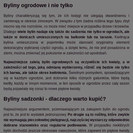
Byliny ogrodowe i nie tylko
Byliny charakteryzują się tym, że ich łodygi nie ulegają stwardnieniu i
zamierają w okresie zimowym. W związku z tym żadna roślina tego typu zbyt
mocno się nie rozrośnie, co może mieć miejsce w przypadku drzew i krzewów.
Dlatego
wiele bylin nadaje się także do sadzenia nie tylko w ogrodach, ale
także w donicach umieszczonych na balkonie lub na tarasie.
Kwitnąca
bylina umieszczona w pojemniku może stanowić oryginalny element
dekoracyjny wybranej części ogrodu, a dzięki temu, że nie jest posadzona w
ziemi, można zmieniać jej położenie w zależności od upodobań.
Najważniejsze zaletą bylin ogrodowych są oczywiście ich kwiaty, a w
zależności od tego, jaką odmianę wybierzemy, różnić się będzie nie tylko
ich barwa, ale także okres kwitnienia.
Świetnym pomysłem, sprawdzającym
się w każdym ogrodzie, jest dobranie kilku różnych gatunków, które będą
kwitły, każdy w innym momencie, w ten sposób w ogrodzie przez cały sezon
będą pojawiały się coraz to nowe piękne kwiaty.
Byliny sadzonki - dlaczego warto kupić?
Najważniejsze argumentem, przemawiającym za zakupem bylin do ogrodu
jest to, że jest to wydatek jednorazowy.
Po drugie są to rośliny, które zwykle
nie wymagają pieczołowitej pielęgnacji, najczęściej wystarczy odpowiednio
dobrane stanowisko oraz regularne podlewanie.
W przypadku niektórych
bylin dochodzi jeszcze okresowe nawożenie, które zapewni im piękne kwiaty