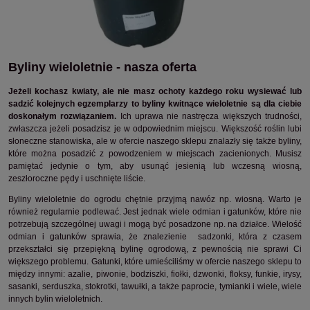
Byliny wieloletnie - nasza oferta
Jeżeli kochasz kwiaty, ale nie masz ochoty każdego roku wysiewać lub
sadzić kolejnych egzemplarzy to byliny kwitnące wieloletnie są dla ciebie
doskonałym rozwiązaniem.
Ich uprawa nie nastręcza większych trudności,
zwłaszcza jeżeli posadzisz je w odpowiednim miejscu. Większość roślin lubi
słoneczne stanowiska, ale w ofercie naszego sklepu znalazły się także byliny,
które można posadzić z powodzeniem w miejscach zacienionych. Musisz
pamiętać jedynie o tym, aby usunąć jesienią lub wczesną wiosną,
zeszłoroczne pędy i uschnięte liście.
Byliny wieloletnie do ogrodu chętnie przyjmą nawóz np. wiosną. Warto je
również regularnie podlewać. Jest jednak wiele odmian i gatunków, które nie
potrzebują szczególnej uwagi i mogą być posadzone np. na działce. Wielość
odmian i gatunków sprawia, że znalezienie sadzonki, która z czasem
przekształci się przepiękną bylinę ogrodową, z pewnością nie sprawi Ci
większego problemu. Gatunki, które umieściliśmy w ofercie naszego sklepu to
między innymi: azalie, piwonie, bodziszki, fiołki, dzwonki, floksy, funkie, irysy,
sasanki, serduszka, stokrotki, tawułki, a także paprocie, tymianki i wiele, wiele
innych bylin wieloletnich.