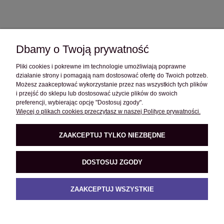
Dbamy o Twoją prywatność
Pliki cookies i pokrewne im technologie umożliwiają poprawne
OBSŁUGA KLIENTA
działanie strony i pomagają nam dostosować ofertę do Twoich potrzeb.
Możesz zaakceptować wykorzystanie przez nas wszystkich tych plików
i przejść do sklepu lub dostosować użycie plików do swoich
POMOC
preferencji, wybierając opcję "Dostosuj zgody".
Więcej o plikach cookies przeczytasz w naszej Polityce prywatności.
O FIRMIE
ZAAKCEPTUJ TYLKO NIEZBĘDNE
DOSTOSUJ ZGODY
PRODUKTY
ZAAKCEPTUJ WSZYSTKIE
POKAŻ PEŁNĄ WERSJĘ STRONY