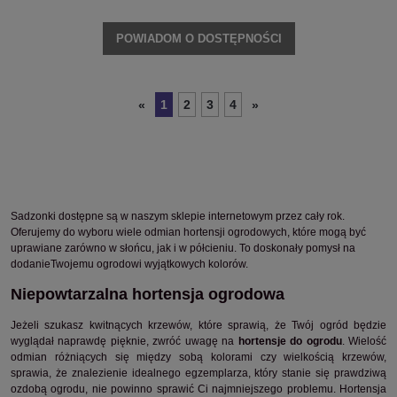
POWIADOM O DOSTĘPNOŚCI
1
2
3
4
«
»
Sadzonki dostępne są w naszym sklepie internetowym przez cały rok.
Oferujemy do wyboru wiele odmian hortensji ogrodowych, które mogą być
uprawiane zarówno w słońcu, jak i w półcieniu. To doskonały pomysł na
dodanieTwojemu ogrodowi wyjątkowych kolorów.
Niepowtarzalna hortensja ogrodowa
Jeżeli szukasz kwitnących krzewów, które sprawią, że Twój ogród będzie
wyglądał naprawdę pięknie, zwróć uwagę na
hortensje do ogrodu
. Wielość
odmian różniących się między sobą kolorami czy wielkością krzewów,
sprawia, że znalezienie idealnego egzemplarza, który stanie się prawdziwą
ozdobą ogrodu, nie powinno sprawić Ci najmniejszego problemu. Hortensja