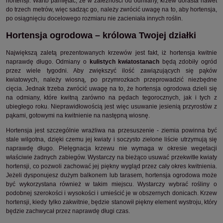
hortensji. Warto pamiętać, że w zależności od odmiany, krzew dorasta nawet
do trzech metrów, więc sadząc go, należy zwrócić uwagę na to, aby hortensja,
po osiągnięciu docelowego rozmiaru nie zacieniała innych roślin.
Hortensja ogrodowa – królowa Twojej działki
Największą zaletą prezentowanych krzewów jest fakt, iż hortensja kwitnie
naprawdę długo. Odmiany o
kulistych kwiatostanach
będą zdobiły ogród
przez wiele tygodni. Aby zwiększyć ilość zawiązujących się pąków
kwiatowych, należy wiosną, po przymrozkach przeprowadzić niezbędne
cięcia. Jednak trzeba zwrócić uwagę na to, że hortensja ogrodowa dzieli się
na odmiany, które kwitną zarówno na pędach tegorocznych, jak i tych z
ubiegłego roku. Nieprawidłowością jest więc usuwanie jesienią przyrostów z
pąkami, gotowymi na kwitnienie na następną wiosnę.
Hortensja jest szczególnie wrażliwa na przesuszenie - ziemia powinna być
stale wilgotna, dzięki czemu jej kwiaty i soczysto zielone liście utrzymują się
naprawdę długo. Pielęgnacja krzewu nie wymaga w okresie wegetacji
właściwie żadnych zabiegów. Wystarczy na bieżąco usuwać przekwitłe kwiaty
hortensji, co pozwoli zachować jej piękny wygląd przez cały okres kwitnienia.
Jeżeli dysponujesz dużym balkonem lub tarasem, hortensja ogrodowa może
być wykorzystana również w takim miejscu. Wystarczy wybrać rośliny o
podobnej szerokości i wysokości i umieścić je w obszernych donicach. Krzew
hortensji, kiedy tylko zakwitnie, będzie stanowił piękny element wystroju, który
będzie zachwycał przez naprawdę długi czas.