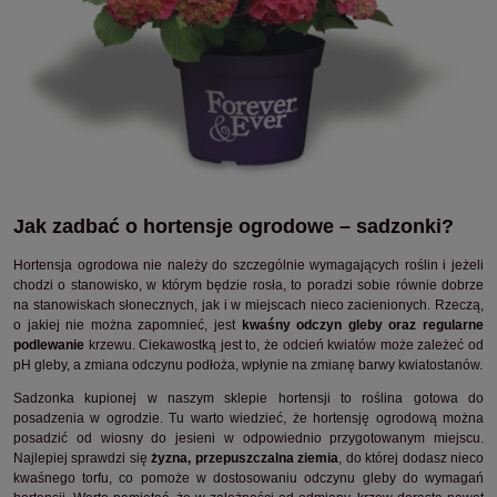
Jak zadbać o hortensje ogrodowe – sadzonki?
Hortensja ogrodowa nie należy do szczególnie wymagających roślin i jeżeli
chodzi o stanowisko, w którym będzie rosła, to poradzi sobie równie dobrze
na stanowiskach słonecznych, jak i w miejscach nieco zacienionych. Rzeczą,
o jakiej nie można zapomnieć, jest
kwaśny odczyn gleby oraz regularne
podlewanie
krzewu. Ciekawostką jest to, że odcień kwiatów może zależeć od
pH gleby, a zmiana odczynu podłoża, wpłynie na zmianę barwy kwiatostanów.
Sadzonka kupionej w naszym sklepie hortensji to roślina gotowa do
posadzenia w ogrodzie. Tu warto wiedzieć, że hortensję ogrodową można
posadzić od wiosny do jesieni w odpowiednio przygotowanym miejscu.
Najlepiej sprawdzi się
żyzna, przepuszczalna ziemia
, do której dodasz nieco
kwaśnego torfu, co pomoże w dostosowaniu odczynu gleby do wymagań