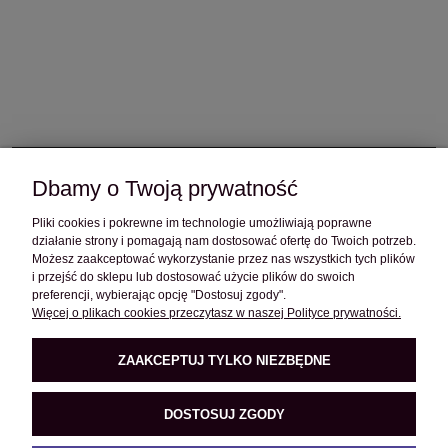
Dbamy o Twoją prywatność
OBSŁUGA KLIENTA
Pliki cookies i pokrewne im technologie umożliwiają poprawne
działanie strony i pomagają nam dostosować ofertę do Twoich potrzeb.
POMOC
Możesz zaakceptować wykorzystanie przez nas wszystkich tych plików
i przejść do sklepu lub dostosować użycie plików do swoich
preferencji, wybierając opcję "Dostosuj zgody".
Więcej o plikach cookies przeczytasz w naszej Polityce prywatności.
O FIRMIE
ZAAKCEPTUJ TYLKO NIEZBĘDNE
PRODUKTY
DOSTOSUJ ZGODY