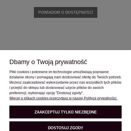
POWIADOM O DOSTĘPNOŚCI
Dbamy o Twoją prywatność
Pliki cookies i pokrewne im technologie umożliwiają poprawne
OBSŁUGA KLIENTA
działanie strony i pomagają nam dostosować ofertę do Twoich potrzeb.
Możesz zaakceptować wykorzystanie przez nas wszystkich tych plików
i przejść do sklepu lub dostosować użycie plików do swoich
POMOC
preferencji, wybierając opcję "Dostosuj zgody".
Więcej o plikach cookies przeczytasz w naszej Polityce prywatności.
O FIRMIE
ZAAKCEPTUJ TYLKO NIEZBĘDNE
DOSTOSUJ ZGODY
PRODUKTY