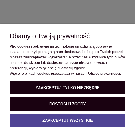
Dbamy o Twoją prywatność
Pliki cookies i pokrewne im technologie umożliwiają poprawne
OBSŁUGA KLIENTA
działanie strony i pomagają nam dostosować ofertę do Twoich potrzeb.
Możesz zaakceptować wykorzystanie przez nas wszystkich tych plików
i przejść do sklepu lub dostosować użycie plików do swoich
POMOC
preferencji, wybierając opcję "Dostosuj zgody".
Więcej o plikach cookies przeczytasz w naszej Polityce prywatności.
O FIRMIE
ZAAKCEPTUJ TYLKO NIEZBĘDNE
DOSTOSUJ ZGODY
PRODUKTY
ZAAKCEPTUJ WSZYSTKIE