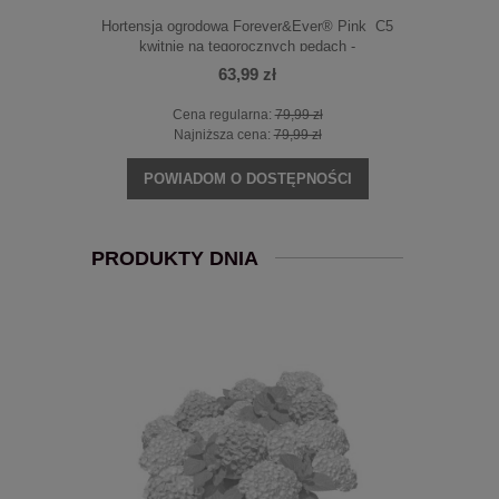
lution'® Pink
Hortensja ogrodowa Forever&Ever® Pink C5
Hortensja o
TA
kwitnie na tegorocznych pędach -
Blu
PRZEKWITNIĘTA
63,99 zł
zł
Cena regularna:
79,99 zł
Ce
zł
Najniższa cena:
79,99 zł
Na
POWIADOM O DOSTĘPNOŚCI
PRODUKTY DNIA