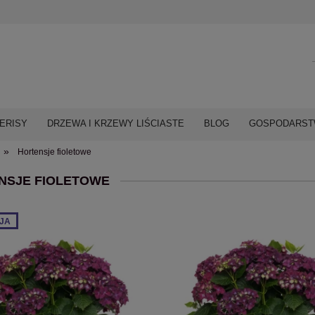
ERISY
DRZEWA I KRZEWY LIŚCIASTE
BLOG
GOSPODARSTW
»
Hortensje fioletowe
NSJE FIOLETOWE
JA