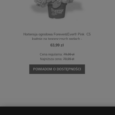
Lime' C3
Hortensja ogrodowa Forever&Ever® Pink C5
Hortens
kwitnie na tegorocznych pędach -
PRZEKWITNIĘTA
63,99 zł
Cena regularna:
79,99 zł
NOŚCI
POWI
Najniższa cena:
79,99 zł
POWIADOM O DOSTĘPNOŚCI