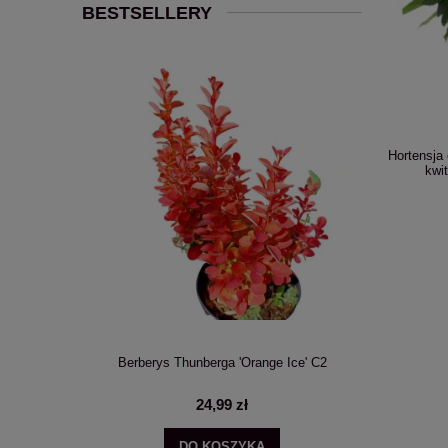
BESTSELLERY
Hortensja
kwi
Annabelle'
Berberys Thunberga 'Orange Ice' C2
Wielopak 10 
24,99 zł
DO KOSZYKA