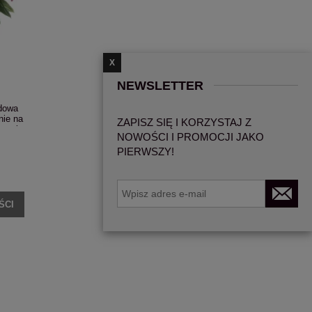
X
NEWSLETTER
odowa
nie na
ZAPISZ SIĘ I KORZYSTAJ Z
rzycięty
NOWOŚCI I PROMOCJI JAKO
PIERWSZY!
ŚCI
 na
Hortensja bukietowa 'Living Sugar Rush'® C5
Hortensja ogr
48,99 zł
35,9
DO KOSZYKA
DO KO