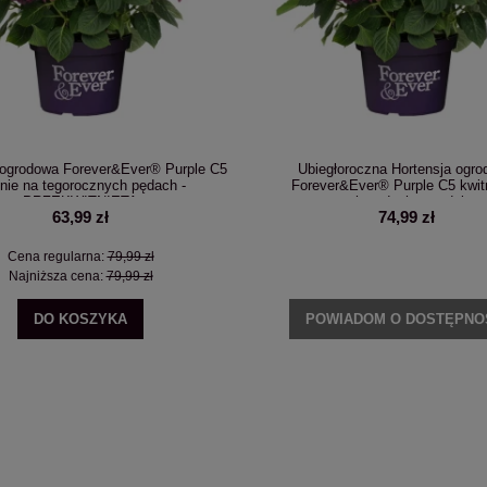
 ogrodowa Forever&Ever® Purple C5
Ubiegłoroczna Hortensja ogr
tnie na tegorocznych pędach -
Forever&Ever® Purple C5 kwit
PRZEKWITNIĘTA
tegorocznych pędach - produkt p
63,99 zł
74,99 zł
Cena regularna:
79,99 zł
Najniższa cena:
79,99 zł
DO KOSZYKA
POWIADOM O DOSTĘPNO
sztuk: Choina kanadyjska Tsuga
Hortensja bukietowa 'Living Cotton Cream'
canadensis C3
niskm 40cm pniu
189,99 zł
69,99 zł
DO KOSZYKA
POWIADOM O DOSTĘPNOŚCI