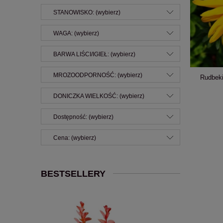
STANOWISKO: (wybierz)
WAGA: (wybierz)
BARWA LIŚCI/IGIEŁ: (wybierz)
MROZOODPORNOŚĆ: (wybierz)
Rudbeki
DONICZKA WIELKOŚĆ: (wybierz)
Dostępność: (wybierz)
Cena: (wybierz)
BESTSELLERY