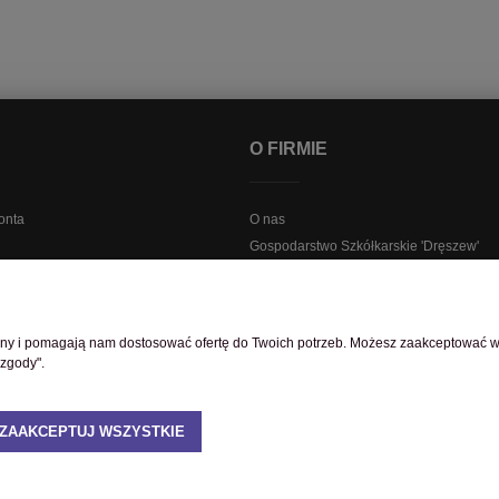
O FIRMIE
onta
O nas
Gospodarstwo Szkółkarskie 'Dręszew'
ewslettera
Sklep stacjonarny
watności RODO i cookies
rony i pomagają nam dostosować ofertę do Twoich potrzeb. Możesz zaakceptować wyk
 zgody".
ZAAKCEPTUJ WSZYSTKIE