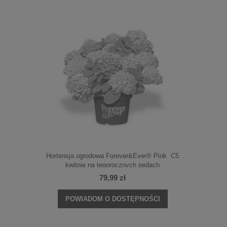
Lime' C3
Hortensja ogrodowa Forever&Ever® Pink C5
Hortens
kwitnie na tegorocznych pędach
79,99 zł
NOŚCI
POWIADOM O DOSTĘPNOŚCI
POWI