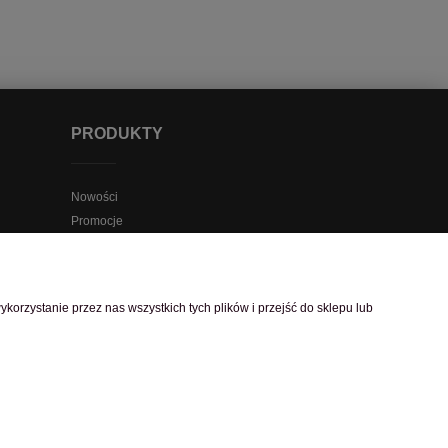
PRODUKTY
Nowości
Promocje
Bony upominkowe
orzystanie przez nas wszystkich tych plików i przejść do sklepu lub