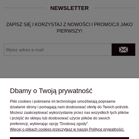
NEWSLETTER
ZAPISZ SIĘ I KORZYSTAJ Z NOWOŚCI I PROMOCJI JAKO
PIERWSZY!
Dbamy o Twoją prywatność
Pliki cookies i pokrewne im technologie umożliwiają poprawne
OBSŁUGA KLIENTA
działanie strony i pomagają nam dostosować ofertę do Twoich potrzeb.
Możesz zaakceptować wykorzystanie przez nas wszystkich tych plików
i przejść do sklepu lub dostosować użycie plików do swoich
preferencji, wybierając opcję "Dostosuj zgody".
POMOC
Więcej o plikach cookies przeczytasz w naszej Polityce prywatności.