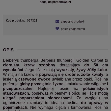
dodaj do przechowalni
Kod produktu:
027321
zapytaj o produkt
poleć znajomemu
OPIS
Berberys thunberga
Berberis thunbergii Golden Carpet to
ciernisty krzew ozdobny
dorastający
do 50 cm
wysokości.
Jego liście mają
wyrazisty, żywy żółty kolor.
W maju na krzewie
pojawiają się drobne, żółte kwiaty
, a
jesienią
czerwone owoce
uwielbiane przez ptaki. Roślina
preferuje
gleby przeciętnie żyzne,
umiarkowanie wilgotne
i
przepuszczalne.
Najlepiej rośnie na
półcienistych
stanowiskach,
ponieważ w pełnym słońcu jej liście mogą
ulegać poparzeniom słonecznymi.
Ze względu na
ograniczone rozmiary to idealna roślina
do uprawy w
pojemnikach.
Nie wymaga cięcia i formowania. Roślina