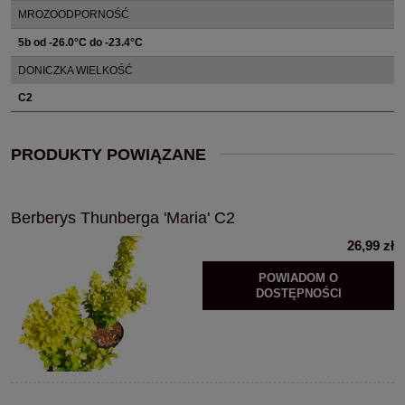
MROZOODPORNOŚĆ
5b od -26.0°C do -23.4°C
DONICZKA WIELKOŚĆ
C2
PRODUKTY POWIĄZANE
Berberys Thunberga 'Maria' C2
26,99 zł
POWIADOM O
DOSTĘPNOŚCI