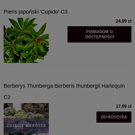
Pieris japoński 'Cupido' C3
24,99 zł
POWIADOM O
DOSTĘPNOŚCI
Berberys Thunberga Berberis thunbergii Harlequin
C2
17,99 zł
DO KOSZYKA