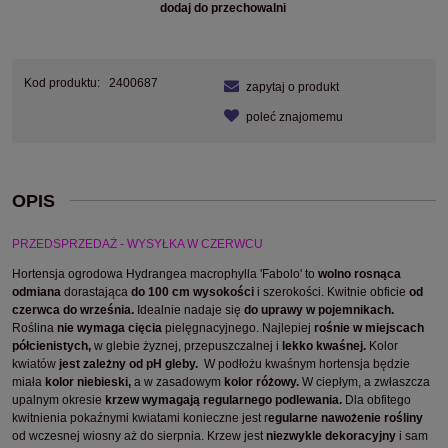
dodaj do przechowalni
Kod produktu:
2400687
zapytaj o produkt
poleć znajomemu
OPIS
PRZEDSPRZEDAŻ - WYSYŁKA W CZERWCU
Hortensja ogrodowa Hydrangea macrophylla 'Fabolo' to
wolno rosnąca
odmiana
dorastająca
do 100 cm wysokości
i szerokości. Kwitnie obficie
od
czerwca do września.
Idealnie nadaje się
do uprawy w pojemnikach.
Roślina
nie wymaga cięcia
pielęgnacyjnego. Najlepiej
rośnie w miejscach
półcienistych,
w glebie żyznej, przepuszczalnej i
lekko kwaśnej.
Kolor
kwiatów
jest zależny od pH gleby.
W podłożu kwaśnym hortensja będzie
miała
kolor niebieski,
a w zasadowym
kolor różowy.
W ciepłym, a zwłaszcza
upalnym okresie
krzew wymagają regularnego podlewania.
Dla obfitego
kwitnienia pokaźnymi kwiatami konieczne jest r
egularne nawożenie rośliny
od wczesnej wiosny aż do sierpnia. Krzew jest
niezwykle dekoracyjny
i sam