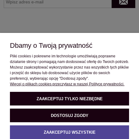
Dbamy o Twoją prywatność
Pliki cookies i pokrewne im technologie umożliwiają poprawne
OBSŁUGA KLIENTA
działanie strony i pomagają nam dostosować ofertę do Twoich potrzeb.
Możesz zaakceptować wykorzystanie przez nas wszystkich tych plików
i przejść do sklepu lub dostosować użycie plików do swoich
POMOC
preferencji, wybierając opcję "Dostosuj zgody".
Więcej o plikach cookies przeczytasz w naszej Polityce prywatności.
O FIRMIE
ZAAKCEPTUJ TYLKO NIEZBĘDNE
DOSTOSUJ ZGODY
PRODUKTY
ZAAKCEPTUJ WSZYSTKIE