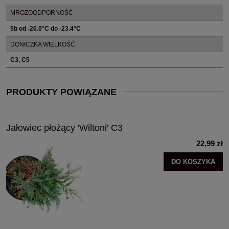
MROZOODPORNOŚĆ
5b od -26.0°C do -23.4°C
DONICZKA WIELKOŚĆ
C3, C5
PRODUKTY POWIĄZANE
Jałowiec płożący 'Wiltoni' C3
22,99 zł
DO KOSZYKA