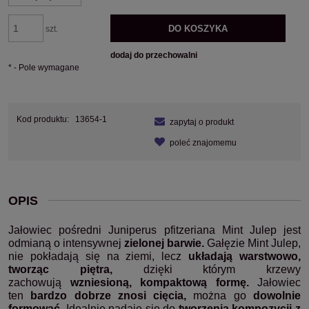
DO KOSZYKA
szt.
dodaj do przechowalni
*
- Pole wymagane
Kod produktu:
13654-1
zapytaj o produkt
poleć znajomemu
OPIS
Jałowiec pośredni Juniperus pfitzeriana Mint Julep jest
odmianą o intensywnej
zielonej barwie.
Gałęzie Mint Julep,
nie pokładają się na ziemi, lecz
układają warstwowo,
tworząc piętra,
dzięki którym krzewy
zachowują
wzniesioną, kompaktową formę.
Jałowiec
ten
bardzo dobrze znosi cięcia,
można go
dowolnie
formować.
Idealnie nadaje się do
tworzenia kompozycji z