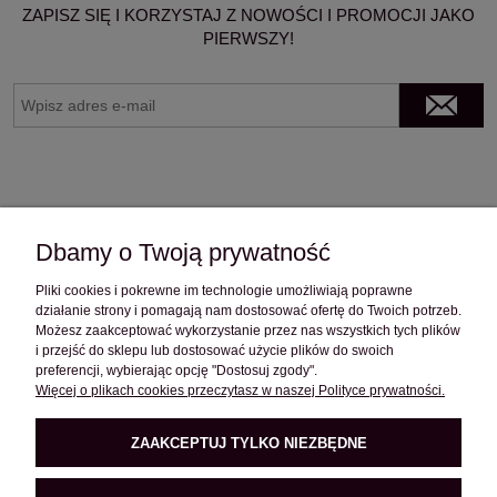
ZAPISZ SIĘ I KORZYSTAJ Z NOWOŚCI I PROMOCJI JAKO
PIERWSZY!
Dbamy o Twoją prywatność
Pliki cookies i pokrewne im technologie umożliwiają poprawne
OBSŁUGA KLIENTA
działanie strony i pomagają nam dostosować ofertę do Twoich potrzeb.
Możesz zaakceptować wykorzystanie przez nas wszystkich tych plików
i przejść do sklepu lub dostosować użycie plików do swoich
preferencji, wybierając opcję "Dostosuj zgody".
POMOC
Więcej o plikach cookies przeczytasz w naszej Polityce prywatności.
ZAAKCEPTUJ TYLKO NIEZBĘDNE
O FIRMIE