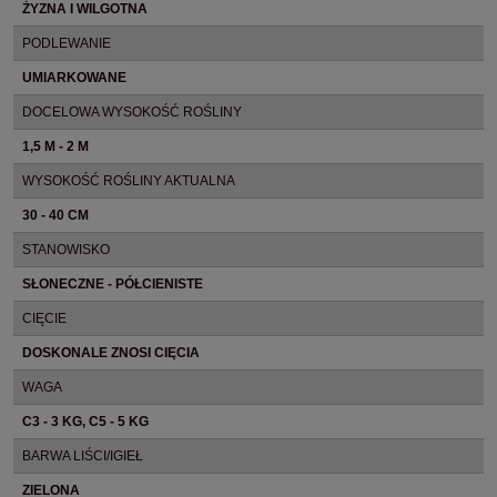
ŻYZNA I WILGOTNA
PODLEWANIE
UMIARKOWANE
DOCELOWA WYSOKOŚĆ ROŚLINY
1,5 M - 2 M
WYSOKOŚĆ ROŚLINY AKTUALNA
30 - 40 CM
STANOWISKO
SŁONECZNE - PÓŁCIENISTE
CIĘCIE
DOSKONALE ZNOSI CIĘCIA
WAGA
C3 - 3 KG, C5 - 5 KG
BARWA LIŚCI/IGIEŁ
ZIELONA