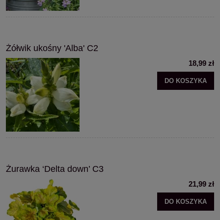
Żółwik ukośny 'Alba' C2
18,99 zł
DO KOSZYKA
Żurawka ‘Delta down’ C3
21,99 zł
DO KOSZYKA