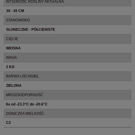
WYSOKOŚĆ ROŚLINY AKTUALNA
30 - 45 CM
STANOWISKO
SŁONECZNE - PÓŁCIENISTE
CIĘCIE
WIOSNA
WAGA
2 KG
BARWA LIŚCI/IGIEŁ
ZIELONA
MROZOODPORNOŚĆ
6a od -23.3°C do -20.6°C
DONICZKA WIELKOŚĆ
C2