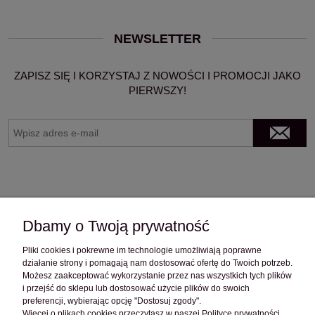
NEWSLETTER
ZAPISZ SIĘ I KORZYSTAJ Z NOWOŚCI I PROMOCJI JAKO
PIERWSZY!
Dbamy o Twoją prywatność
Pliki cookies i pokrewne im technologie umożliwiają poprawne
OBSŁUGA KLIENTA
działanie strony i pomagają nam dostosować ofertę do Twoich potrzeb.
Możesz zaakceptować wykorzystanie przez nas wszystkich tych plików
i przejść do sklepu lub dostosować użycie plików do swoich
preferencji, wybierając opcję "Dostosuj zgody".
POMOC
Więcej o plikach cookies przeczytasz w naszej Polityce prywatności.