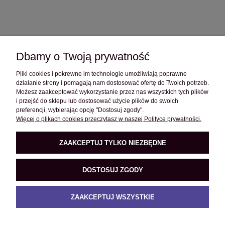
Dbamy o Twoją prywatność
Pliki cookies i pokrewne im technologie umożliwiają poprawne
OBSŁUGA KLIENTA
działanie strony i pomagają nam dostosować ofertę do Twoich potrzeb.
Możesz zaakceptować wykorzystanie przez nas wszystkich tych plików
i przejść do sklepu lub dostosować użycie plików do swoich
POMOC
preferencji, wybierając opcję "Dostosuj zgody".
Więcej o plikach cookies przeczytasz w naszej Polityce prywatności.
O FIRMIE
ZAAKCEPTUJ TYLKO NIEZBĘDNE
DOSTOSUJ ZGODY
PRODUKTY
ZAAKCEPTUJ WSZYSTKIE