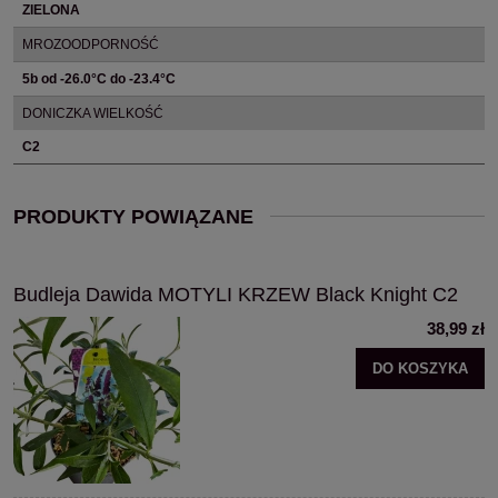
ZIELONA
MROZOODPORNOŚĆ
5b od -26.0°C do -23.4°C
DONICZKA WIELKOŚĆ
C2
PRODUKTY POWIĄZANE
Budleja Dawida MOTYLI KRZEW Black Knight C2
38,99 zł
DO KOSZYKA