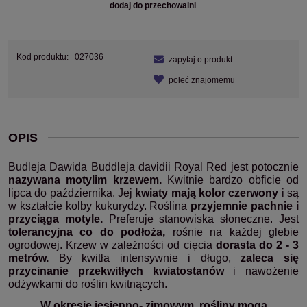
dodaj do przechowalni
Kod produktu:
027036
zapytaj o produkt
poleć znajomemu
OPIS
Budleja Dawida Buddleja davidii Royal Red jest potocznie
nazywana motylim krzewem.
Kwitnie bardzo obficie od
lipca do października. Jej
kwiaty mają kolor czerwony
i są
w kształcie kolby kukurydzy. Roślina
przyjemnie pachnie i
przyciąga motyle.
Preferuje stanowiska słoneczne. Jest
tolerancyjna co do podłoża,
rośnie na każdej glebie
ogrodowej. Krzew w zależności od cięcia
dorasta do 2 - 3
metrów.
By kwitła intensywnie i długo,
zaleca się
przycinanie przekwitłych kwiatostanów
i nawożenie
odżywkami do roślin kwitnących.
W okresie jesienno- zimowym, rośliny mogą