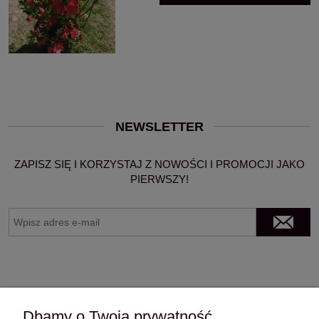
NEWSLETTER
ZAPISZ SIĘ I KORZYSTAJ Z NOWOŚCI I PROMOCJI JAKO
PIERWSZY!
Dbamy o Twoją prywatność