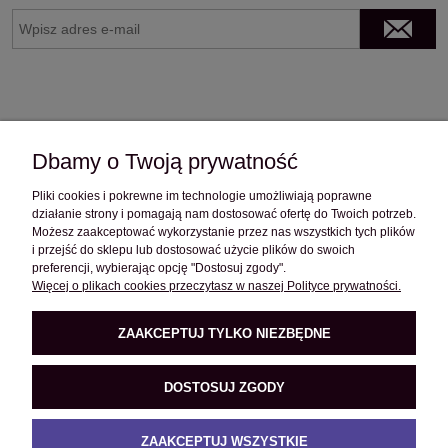
Dbamy o Twoją prywatność
Pliki cookies i pokrewne im technologie umożliwiają poprawne
OBSŁUGA KLIENTA
działanie strony i pomagają nam dostosować ofertę do Twoich potrzeb.
Możesz zaakceptować wykorzystanie przez nas wszystkich tych plików
i przejść do sklepu lub dostosować użycie plików do swoich
preferencji, wybierając opcję "Dostosuj zgody".
POMOC
Więcej o plikach cookies przeczytasz w naszej Polityce prywatności.
ZAAKCEPTUJ TYLKO NIEZBĘDNE
O FIRMIE
DOSTOSUJ ZGODY
PRODUKTY
ZAAKCEPTUJ WSZYSTKIE