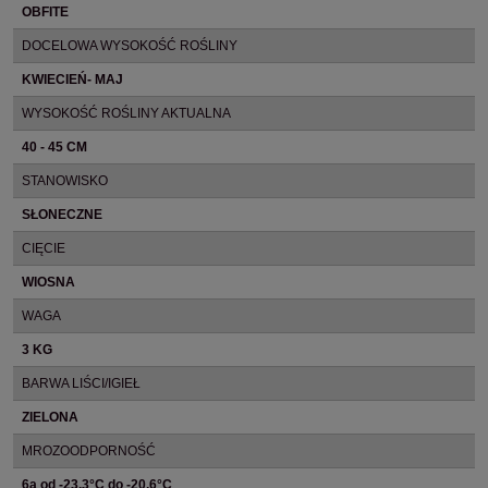
OBFITE
DOCELOWA WYSOKOŚĆ ROŚLINY
KWIECIEŃ- MAJ
WYSOKOŚĆ ROŚLINY AKTUALNA
40 - 45 CM
STANOWISKO
SŁONECZNE
CIĘCIE
WIOSNA
WAGA
3 KG
BARWA LIŚCI/IGIEŁ
ZIELONA
MROZOODPORNOŚĆ
6a od -23.3°C do -20.6°C