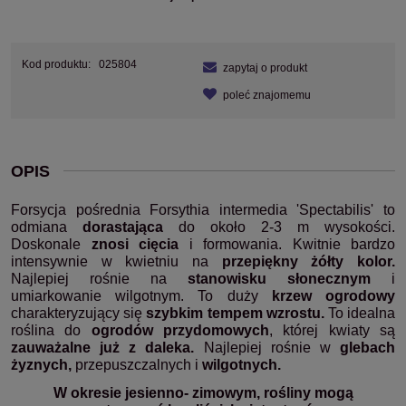
Kod produktu:
025804
zapytaj o produkt
poleć znajomemu
OPIS
Forsycja pośrednia Forsythia intermedia 'Spectabilis' to
odmiana
dorastająca
do około 2-3 m wysokości.
Doskonale
znosi cięcia
i formowania. Kwitnie bardzo
intensywnie w kwietniu na
przepiękny żółty kolor.
Najlepiej rośnie na
stanowisku słonecznym
i
umiarkowanie wilgotnym. To duży
krzew ogrodowy
charakteryzujący się
szybkim tempem wzrostu.
To idealna
roślina do
ogrodów przydomowych
, której kwiaty są
zauważalne już z daleka.
Najlepiej rośnie w
glebach
żyznych,
przepuszczalnych i
wilgotnych.
W okresie jesienno- zimowym, rośliny mogą