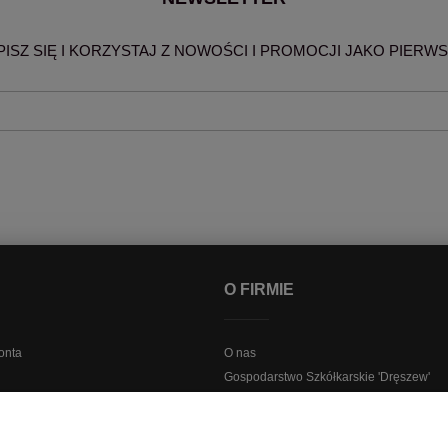
PISZ SIĘ I KORZYSTAJ Z NOWOŚCI I PROMOCJI JAKO PIERWS
O FIRMIE
onta
O nas
Gospodarstwo Szkółkarskie 'Dręszew'
ewslettera
Sklep stacjonarny