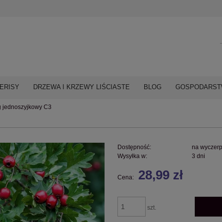
ERISY
DRZEWA I KRZEWY LIŚCIASTE
BLOG
GOSPODARSTW
g jednoszyjkowy C3
Dostępność:
na wyczer
Wysyłka w:
3 dni
28,99 zł
Cena:
szt.