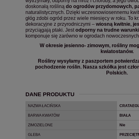
wytrzymały, odporny na mróz i choroby, a jego owoce
doskonałą rośliną
do ogrodów przydomowych, p
naturalistycznych.
Dzięki wczesnowiosennemu kwit
głóg zdobi ogród przez wiele miesięcy w roku.
To kr
dekoracyjne z przyrodniczymi –
wiosną kwitnie, je
przyciągają ptaki. Jest
odporny na trudne warunki
komponuje się zarówno w ogrodach nowoczesnych, j
W okresie jesienno- zimowym, rośliny mog
kwiatostanów.
Rośliny wysyłamy z paszportem potwierdz
pochodzenie roślin. Nasza szkółka jest czł
Polskich.
DANE PRODUKTU
NAZWA ŁACIŃSKA
CRATAEG
BARWA KWIATÓW
BIAŁA
ZIMOZIELONE
Nie
GLEBA
PRZECIĘ