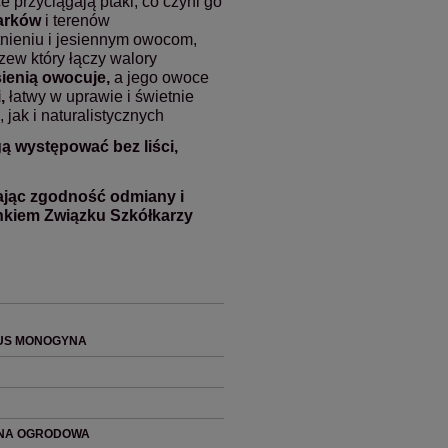
 przyciągają ptaki, co czyni go
arków
i terenów
nieniu i jesiennym owocom,
zew który łączy walory
sienią owocuje,
a jego owoce
,
łatwy w uprawie i świetnie
ak i naturalistycznych
ą występować bez liści,
ając zgodność odmiany i
onkiem Związku Szkółkarzy
US MONOGYNA
TNA OGRODOWA