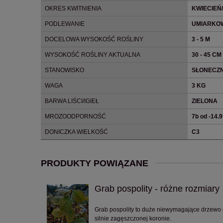
OKRES KWITNIENIA
KWIECIEŃ
PODLEWANIE
UMIARKO
DOCELOWA WYSOKOŚĆ ROŚLINY
3 - 5 M
WYSOKOŚĆ ROŚLINY AKTUALNA
30 - 45 CM
STANOWISKO
SŁONECZN
WAGA
3 KG
BARWA LIŚCI/IGIEŁ
ZIELONA
MROZOODPORNOŚĆ
7b od -14.
DONICZKA WIELKOŚĆ
C3
PRODUKTY POWIĄZANE
Grab pospolity - różne rozmiary
Grab pospolity to duże niewymagające drzewo
silnie zagęszczonej koronie.