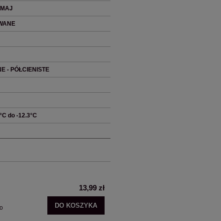
/MAJ
WANE
E - PÓŁCIENISTE
9°C do -12.3°C
13,99 zł
DO KOSZYKA
 o