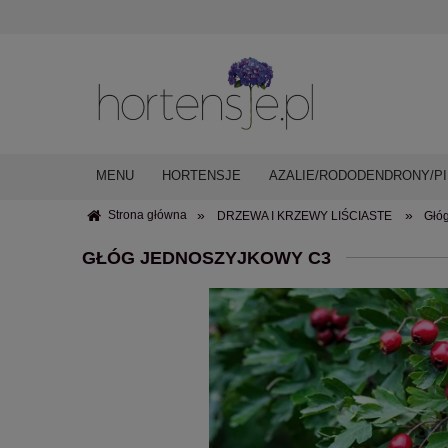
MENU
HORTENSJE
AZALIE/RODODENDRONY/PI
»
»
Strona główna
DRZEWA I KRZEWY LIŚCIASTE
Głó
GŁÓG JEDNOSZYJKOWY C3