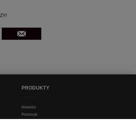
ZY!
PRODUKTY
Nowości
Promocje
Bony upominkowe