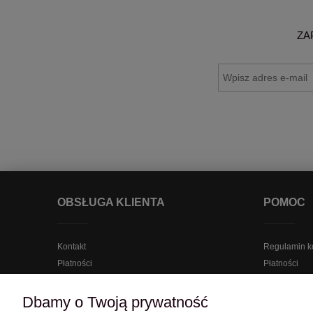
ZA
OBSŁUGA KLIENTA
POMOC
Kontakt
Regulamin k
Płatności
Płatności
Koszty dostawy
Regulamin n
Reklamacje
Regulamin
Dbamy o Twoją prywatność