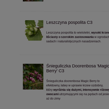
Leszczyna pospolita C3
Leszczyna pospolita to wieloletni,
wysoki krze
liściasty o szerokim zastosowaniu
w ogrodac
sadach i naturalistycznych nasadzeniach.
Śnieguliczka Doorenbosa 'Magi
Berry' C3
Śnieguliczka doorenbosa Magic Berry to
efektowny, łatwy w uprawie krzew ozdobny,
który
wyróżnia się dużymi, intensywnie różo
owocami
utrzymującymi się na pędach od jesie
aż do zimy