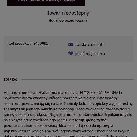
towar niedostępny
dodaj do przechowalni
Kod produktu:
2400681.
zapytaj o produkt
poleć znajomemu
OPIS
Hortensja ogrodowa Hydrangea macrophylla 'H212907' CAIPIRINHA to
wyjątkowy
krzew ozdobny,
którego początkowo
zielone kwiatostany
stopniowo
przebarwiają się na śnieżnobiały kolor.
Przepiękny wygląd rośliny
zachwyci niejednego miłośnika hortensji.
Docelowo roślina
dorasta do 120
cm
wysokości i szerokości.
Najlepiej rośnie na stanowiskach półcienistych,
osłoniętych od bezpośredniego wiatru.
Preferuje glebę żyzną,
przepuszczalnej
i lekko kwaśną. Idealnie nadaje się
do uprawy w
pojemnikach
ze względu na swój ograniczony wzrost. Krzew jest
niezwykle
dekoracyjny
i sam w sobie stanowi jednorodną kompozycję.
Duże kuliste