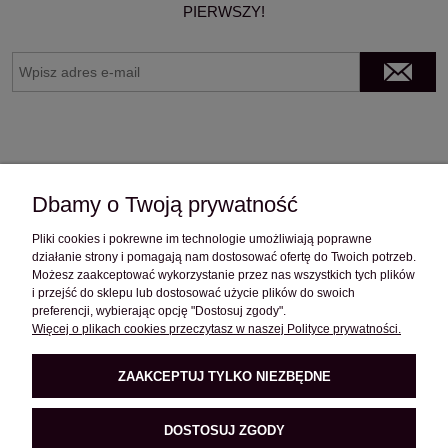
PIERWSZY!
Dbamy o Twoją prywatność
Pliki cookies i pokrewne im technologie umożliwiają poprawne
OBSŁUGA KLIENTA
działanie strony i pomagają nam dostosować ofertę do Twoich potrzeb.
Możesz zaakceptować wykorzystanie przez nas wszystkich tych plików
i przejść do sklepu lub dostosować użycie plików do swoich
preferencji, wybierając opcję "Dostosuj zgody".
POMOC
Więcej o plikach cookies przeczytasz w naszej Polityce prywatności.
ZAAKCEPTUJ TYLKO NIEZBĘDNE
O FIRMIE
DOSTOSUJ ZGODY
PRODUKTY