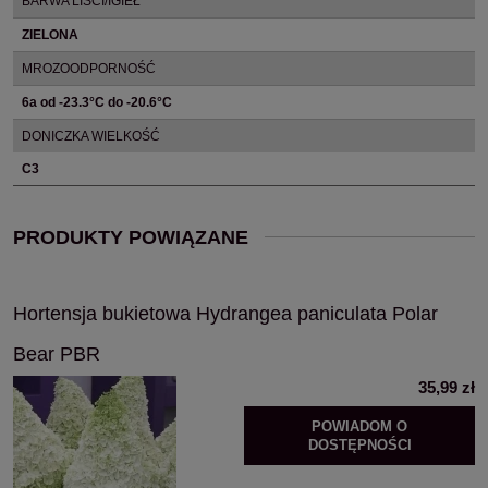
BARWA LIŚCI/IGIEŁ
ZIELONA
MROZOODPORNOŚĆ
6a od -23.3°C do -20.6°C
DONICZKA WIELKOŚĆ
C3
PRODUKTY POWIĄZANE
Hortensja bukietowa Hydrangea paniculata Polar
Bear PBR
35,99 zł
POWIADOM O
DOSTĘPNOŚCI