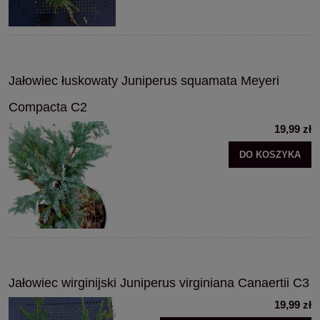
Jałowiec łuskowaty Juniperus squamata Meyeri
Compacta C2
19,99 zł
DO KOSZYKA
Jałowiec wirginijski Juniperus virginiana Canaertii C3
19,99 zł