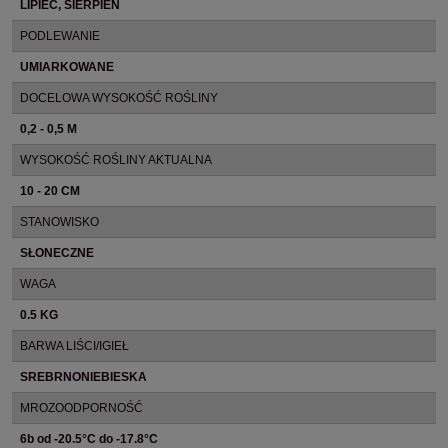
LIPIEC, SIERPIEŃ
PODLEWANIE
UMIARKOWANE
DOCELOWA WYSOKOŚĆ ROŚLINY
0,2 - 0,5 M
WYSOKOŚĆ ROŚLINY AKTUALNA
10 - 20 CM
STANOWISKO
SŁONECZNE
WAGA
0.5 KG
BARWA LIŚCI/IGIEŁ
SREBRNONIEBIESKA
MROZOODPORNOŚĆ
6b od -20.5°C do -17.8°C