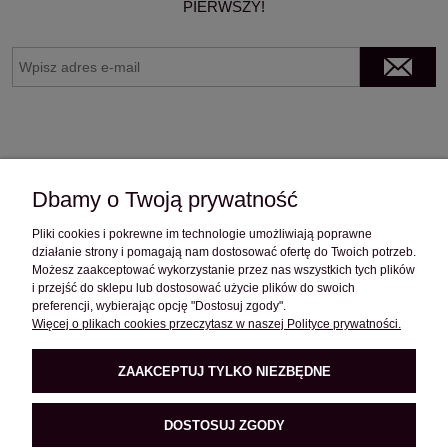
PIERWSZY!
Dbamy o Twoją prywatność
Pliki cookies i pokrewne im technologie umożliwiają poprawne
OBSŁUGA KLIENTA
działanie strony i pomagają nam dostosować ofertę do Twoich potrzeb.
Możesz zaakceptować wykorzystanie przez nas wszystkich tych plików
i przejść do sklepu lub dostosować użycie plików do swoich
preferencji, wybierając opcję "Dostosuj zgody".
POMOC
Więcej o plikach cookies przeczytasz w naszej Polityce prywatności.
ZAAKCEPTUJ TYLKO NIEZBĘDNE
O FIRMIE
DOSTOSUJ ZGODY
PRODUKTY