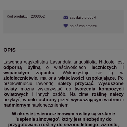
Kod produktu:
2303652
zapytaj o produkt
poleć znajomemu
OPIS
Lawenda wąskolistna
Lavandula
angustifolia
Hidcote
jest
odporną byliną
o właściwościach
leczniczych i
wspaniałym zapachu.
Wykorzystuje się ją w
ziołolecznictwie,
ma ona
właściwości uspokajające.
Po
przekwitnięciu lawendę
należy przyciąć.
Wysuszone
kwiaty
można wykorzystać do
tworzenia kompozycji
kwiatowych
i innych ozdób. Na zimę
roślinę należy
przykryć,
w celu ochrony
przed
wysuszającym wiatrem i
nadmiernym
nasłonecznieniem.
W okresie jesienno-zimowym rośliny są w stanie
'uśpienia zimowego', który jest niezbędny do
przygotowania rośliny do sezonu letniego: wzrostu,