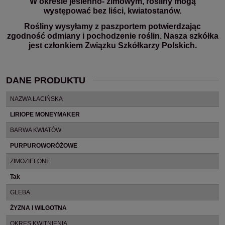
W okresie jesienno- zimowym, rośliny mogą
występować bez liści, kwiatostanów.
Rośliny wysyłamy z paszportem potwierdzając
zgodność odmiany i pochodzenie roślin. Nasza szkółka
jest członkiem Związku Szkółkarzy Polskich.
DANE PRODUKTU
NAZWA ŁACIŃSKA
LIRIOPE MONEYMAKER
BARWA KWIATÓW
PURPUROWORÓŻOWE
ZIMOZIELONE
Tak
GLEBA
ŻYZNA I WILGOTNA
OKRES KWITNIENIA