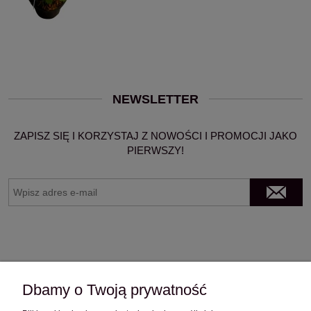
NEWSLETTER
ZAPISZ SIĘ I KORZYSTAJ Z NOWOŚCI I PROMOCJI JAKO
PIERWSZY!
Dbamy o Twoją prywatność