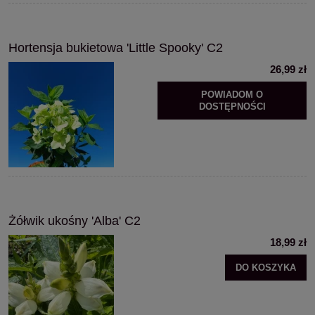
Hortensja bukietowa 'Little Spooky' C2
26,99 zł
POWIADOM O
DOSTĘPNOŚCI
Żółwik ukośny 'Alba' C2
18,99 zł
DO KOSZYKA