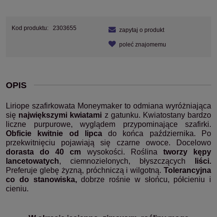
Kod produktu:
2303655
zapytaj o produkt
poleć znajomemu
OPIS
Liriope szafirkowata Moneymaker to odmiana wyróżniająca
się
największymi kwiatami
z gatunku.
Kwiatostany bardzo
liczne purpurowe, wyglądem przypominające szafirki.
Obficie kwitnie od lipca
do końca października. Po
przekwitnięciu pojawiają się czarne owoce. Docelowo
dorasta do 40 cm
wysokości. Roślina
tworzy kępy
lancetowatych
, ciemnozielonych, błyszczących
liści.
Preferuje glebę żyzną, próchniczą i wilgotną.
Tolerancyjna
co do stanowiska,
dobrze rośnie w słońcu, półcieniu i
cieniu.