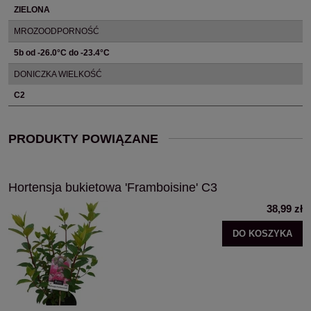
ZIELONA
MROZOODPORNOŚĆ
5b od -26.0°C do -23.4°C
DONICZKA WIELKOŚĆ
C2
PRODUKTY POWIĄZANE
Hortensja bukietowa 'Framboisine' C3
38,99 zł
DO KOSZYKA