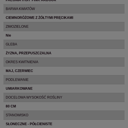
PAEONIA ITOH 'PINK ARDOUR'
BARWA KWIATÓW
CIEMNORÓŻOWE Z ŻÓŁTYMI PRĘCIKAMI
ZIMOZIELONE
Nie
GLEBA
ŻYZNA, PRZEPUSZCZALNA
OKRES KWITNIENIA
MAJ, CZERWIEC
PODLEWANIE
UMIARKOWANE
DOCELOWA WYSOKOŚĆ ROŚLINY
80 CM
STANOWISKO
SŁONECZNE - PÓŁCIENISTE