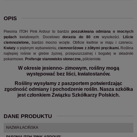
OPIS
Piwonia ITOH Pink Ardour to bardzo
poszukiwana odmiana o mocnych
pędach
kwiatowych. Docelowo
dorasta do 80 cm
wysokości.
Liście
ciemnozielone,
bardzo mocno wcięte. Obficie kwitnie w maju i czerwcu.
Kwiaty
o pięknym wybarwieniu,
ciemnoróżowe z żółtymi pręcikami.
Roślina
najlepiej rośnie w glebie żyznej, przepuszczalnej i bogatej w składniki
pokarmowe.
Preferuje stanowisko słoneczne,
półcieniste.
W okresie jesienno- zimowym, rośliny mogą
występować bez liści, kwiatostanów.
Rośliny wysyłamy z paszportem potwierdzając
zgodność odmiany i pochodzenie roślin. Nasza szkółka
jest członkiem Związku Szkółkarzy Polskich.
DANE PRODUKTU
NAZWA ŁACIŃSKA