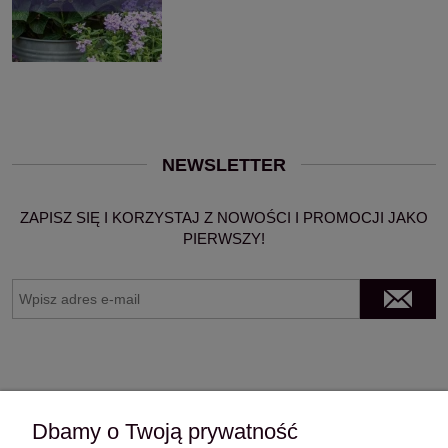
NEWSLETTER
ZAPISZ SIĘ I KORZYSTAJ Z NOWOŚCI I PROMOCJI JAKO
PIERWSZY!
Dbamy o Twoją prywatność