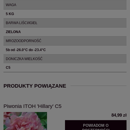
WAGA
5 KG
BARWA LIŚCI/IGIEŁ
ZIELONA
MROZOODPORNOŚĆ
5b od -26.0°C do -23.4°C
DONICZKA WIELKOŚĆ
C5
PRODUKTY POWIĄZANE
Piwonia ITOH 'Hillary' C5
84,99 zł
POWIADOM O