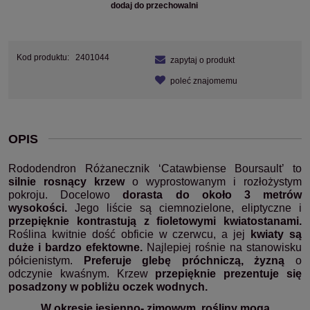
dodaj do przechowalni
Kod produktu:
2401044
zapytaj o produkt
poleć znajomemu
OPIS
Rododendron Różanecznik ‘Catawbiense Boursault’ to
silnie rosnący krzew
o wyprostowanym i rozłożystym
pokroju. Docelowo
dorasta do około 3 metrów
wysokości.
Jego liście są ciemnozielone, eliptyczne i
przepięknie kontrastują z fioletowymi kwiatostanami.
Roślina kwitnie dość obficie w czerwcu, a jej
kwiaty są
duże i bardzo efektowne.
Najlepiej rośnie na stanowisku
półcienistym.
Preferuje glebę próchniczą, żyzną
o
odczynie kwaśnym. Krzew
przepięknie prezentuje się
posadzony w pobliżu oczek wodnych.
W okresie jesienno- zimowym, rośliny mogą