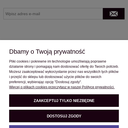
Dbamy o Twoją prywatność
Pliki cookies i pokrewne im technologie umożliwiają poprawne
OBSŁUGA KLIENTA
działanie strony i pomagają nam dostosować ofertę do Twoich potrzeb.
Możesz zaakceptować wykorzystanie przez nas wszystkich tych plików
i przejść do sklepu lub dostosować użycie plików do swoich
preferencji, wybierając opcję "Dostosuj zgody".
POMOC
Więcej o plikach cookies przeczytasz w naszej Polityce prywatności.
ZAAKCEPTUJ TYLKO NIEZBĘDNE
O FIRMIE
DOSTOSUJ ZGODY
PRODUKTY