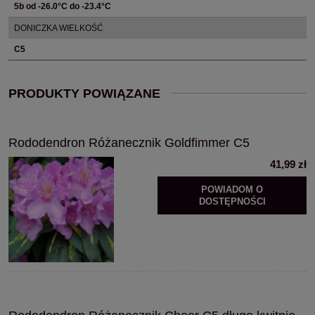
5b od -26.0°C do -23.4°C
DONICZKA WIELKOŚĆ
C5
PRODUKTY POWIĄZANE
Rododendron Różanecznik Goldfimmer C5
41,99 zł
POWIADOM O
DOSTĘPNOŚCI