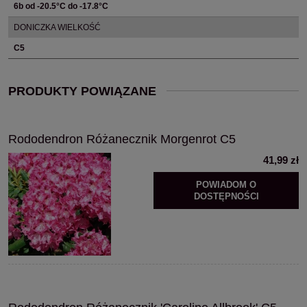
6b od -20.5°C do -17.8°C
DONICZKA WIELKOŚĆ
C5
PRODUKTY POWIĄZANE
Rododendron Różanecznik Morgenrot C5
41,99 zł
POWIADOM O
DOSTĘPNOŚCI