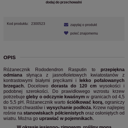
dodaj do przechowalni
Kod produktu:
2300523
zapytaj o produkt
poleć znajomemu
OPIS
Różanecznik Rododendron Rasputin to
przepiękna
odmiana
słynąca z jasnofioletowych kwiatostanów z
kontrastowymi białymi pręcikami i
lekko pofalowanych
brzegach.
Docelowo
dorasta do 120 cm
wysokości i
podobnej szerokości.
Do
prawidłowego wzrostu krzew
potrzebuje
gleby o odczynie kwaśnym
w granicach od 4,5
do 5,5 pH.
Różanecznik w
arto
ściółkować korą,
ograniczy
to wzrost chwastów i
wysychanie podłoża.
Krzew najlepiej
rośnie na
stanowiskach półcienistych
oraz osłoniętych od
wiatru. Można go
uprawiać w pojemnikach.
W okresie jesienno- zimowym, rośliny mogą