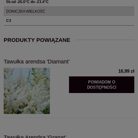
5b od -26.0°C do -23.4°C
DONICZKA WIELKOŚĆ
C3
PRODUKTY POWIĄZANE
Tawułka arendsa 'Diamant'
16,99 zł
POWIADOM O
DOSTĘPNOŚCI
Tawułka Arendsa 'Granat'