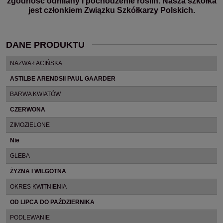
zgodność odmiany i pochodzenie roślin. Nasza szkółka
jest członkiem Związku Szkółkarzy Polskich.
DANE PRODUKTU
NAZWA ŁACIŃSKA
ASTILBE ARENDSII PAUL GAARDER
BARWA KWIATÓW
CZERWONA
ZIMOZIELONE
Nie
GLEBA
ŻYZNA I WILGOTNA
OKRES KWITNIENIA
OD LIPCA DO PAŹDZIERNIKA
PODLEWANIE