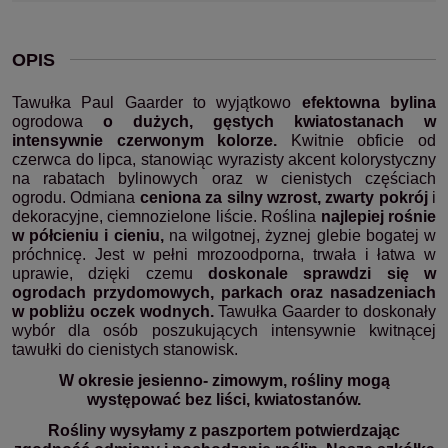
OPIS
Tawułka Paul Gaarder to wyjątkowo
efektowna bylina
ogrodowa
o dużych, gęstych kwiatostanach w
intensywnie czerwonym kolorze.
Kwitnie obficie od
czerwca do lipca, stanowiąc wyrazisty akcent kolorystyczny
na rabatach bylinowych oraz w cienistych częściach
ogrodu. Odmiana
ceniona za silny wzrost, zwarty pokrój
i
dekoracyjne, ciemnozielone liście. Roślina
najlepiej rośnie
w półcieniu i cieniu,
na wilgotnej, żyznej glebie bogatej w
próchnicę. Jest w pełni mrozoodporna, trwała i łatwa w
uprawie, dzięki czemu
doskonale sprawdzi się w
ogrodach przydomowych, parkach oraz nasadzeniach
w pobliżu oczek wodnych.
Tawułka Gaarder to doskonały
wybór dla osób poszukujących intensywnie kwitnącej
tawułki do cienistych stanowisk.
W okresie jesienno- zimowym, rośliny mogą
występować bez liści, kwiatostanów.
Rośliny wysyłamy z paszportem potwierdzając