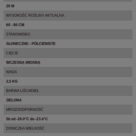
20 M
WYSOKOŚĆ ROŚLINY AKTUALNA
60 - 80 CM
STANOWISKO
SŁONECZNE - PÓŁCIENISTE
CIĘCIE
WCZESNĄ WIOSNĄ
WAGA
2,5 KG
BARWA LIŚCI/IGIEŁ
ZIELONA
MROZOODPORNOŚĆ
5b od -26.0°C do -23.4°C
DONICZKA WIELKOŚĆ