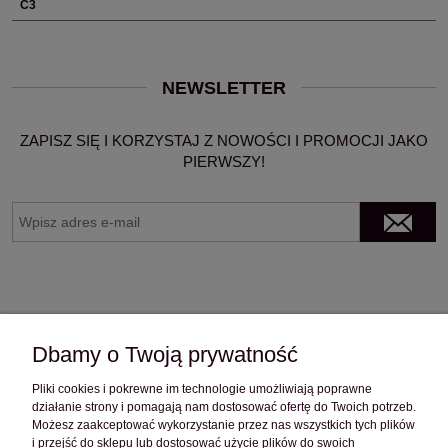
C3
NEWSLETTER
ZAPISZ SIĘ I KORZYSTAJ Z NOWOŚCI I PROMOCJI JAKO
PIERWSZY!
Dbamy o Twoją prywatność
Pliki cookies i pokrewne im technologie umożliwiają poprawne
OBSŁUGA KLIENTA
działanie strony i pomagają nam dostosować ofertę do Twoich potrzeb.
Możesz zaakceptować wykorzystanie przez nas wszystkich tych plików
i przejść do sklepu lub dostosować użycie plików do swoich