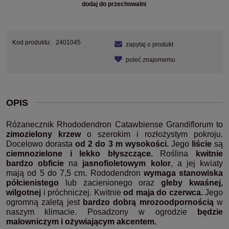
dodaj do przechowalni
Kod produktu:
2401045
zapytaj o produkt
poleć znajomemu
OPIS
Różanecznik Rhododendron Catawbiense Grandiflorum to
zimozielony krzew
o szerokim i rozłożystym pokroju.
Docelowo dorasta
od 2 do 3 m wysokości.
Jego
liście
są
ciemnozielone i lekko błyszczące.
Roślina
kwitnie
bardzo obficie
na
jasnofioletowym kolor
, a jej kwiaty
mają od 5 do 7,5 cm. Rododendron
wymaga stanowiska
półcienistego
lub zacienionego oraz
gleby kwaśnej,
wilgotnej
i próchniczej. Kwitnie
od maja do czerwca.
Jego
ogromną zaletą jest
bardzo dobrą mrozoodpornością
w
naszym klimacie. Posadzony w ogrodzie
będzie
malowniczym i ożywiającym akcentem.