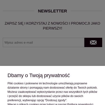
NEWSLETTER
ZAPISZ SIĘ I KORZYSTAJ Z NOWOŚCI I PROMOCJI JAKO
PIERWSZY!
Dbamy o Twoją prywatność
Pliki cookies i pokrewne im technologie umożliwiają poprawne
OBSŁUGA KLIENTA
działanie strony i pomagają nam dostosować ofertę do Twoich potrzeb.
Możesz zaakceptować wykorzystanie przez nas wszystkich tych plików
i przejść do sklepu lub dostosować użycie plików do swoich
POMOC
preferencji, wybierając opcję "Dostosuj zgody".
Więcej o plikach cookies przeczytasz w naszej Polityce prywatności.