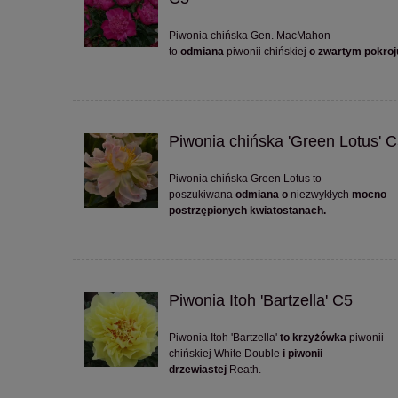
Piwonia chińska Gen. MacMahon
to
odmiana
piwonii chińskiej
o zwartym pokroj
Piwonia chińska 'Green Lotus' 
Piwonia chińska Green Lotus to
poszukiwana
odmiana
o
niezwykłych
mocno
postrzępionych kwiatostanach.
Piwonia Itoh 'Bartzella' C5
Piwonia Itoh 'Bartzella'
to krzyżówka
piwonii
chińskiej White Double
i piwonii
drzewiastej
Reath.