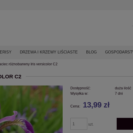
ERISY
DRZEWA I KRZEWY LIŚCIASTE
BLOG
GOSPODARSTW
ciec różnobarwny Iris versicolor C2
OLOR C2
Dostępność:
duża ilość
Wysyłka w:
7 dni
13,99 zł
Cena:
szt.