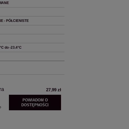
WANE
E - PÓŁCIENISTE
0°C do -23.4°C
ra
27,99 zł
POWIADOM O
DOSTĘPNOŚCI
o