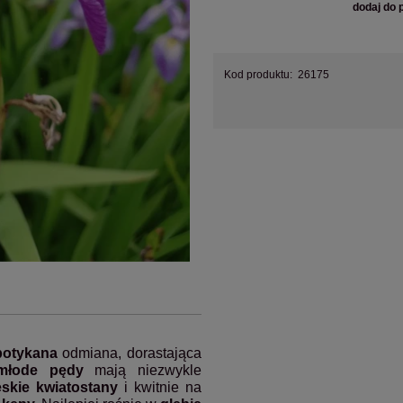
dodaj do 
Kod produktu:
26175
potykana
odmiana, dorastająca
młode pędy
mają niezwykle
eskie kwiatostany
i kwitnie na