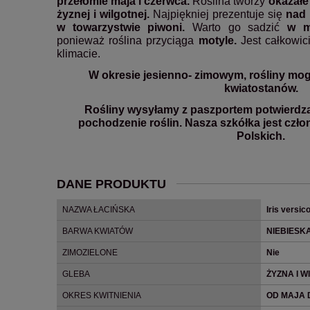
przełomie maja i czerwca.
Roślina tworzy
okazałe
żyznej i wilgotnej.
Najpiękniej prezentuje się
nad 
w towarzystwie piwoni.
Warto go sadzić
w m
ponieważ roślina przyciąga
motyle.
Jest całkowic
klimacie.
W okresie jesienno- zimowym, rośliny mog
kwiatostanów.
Rośliny wysyłamy z paszportem potwierdz
pochodzenie roślin. Nasza szkółka jest czł
Polskich.
DANE PRODUKTU
NAZWA ŁACIŃSKA
Iris versic
BARWA KWIATÓW
NIEBIESK
ZIMOZIELONE
Nie
GLEBA
ŻYZNA I 
OKRES KWITNIENIA
OD MAJA