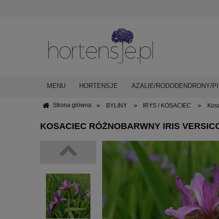
MENU
HORTENSJE
AZALIE/RODODENDRONY/PI
»
»
»
Strona główna
BYLINY
IRYS / KOSACIEC
Kosa
KOSACIEC RÓŻNOBARWNY IRIS VERSIC