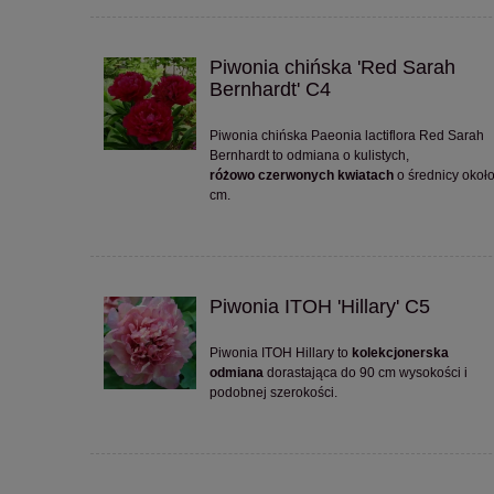
Piwonia chińska 'Red Sarah
Bernhardt' C4
Piwonia chińska Paeonia lactiflora Red Sarah
Bernhardt to odmiana o kulistych,
różowo
czerwonych kwiatach
o średnicy okoł
cm.
Piwonia ITOH 'Hillary' C5
Piwonia ITOH Hillary to
kolekcjonerska
odmiana
dorastająca do 90 cm wysokości i
podobnej szerokości.