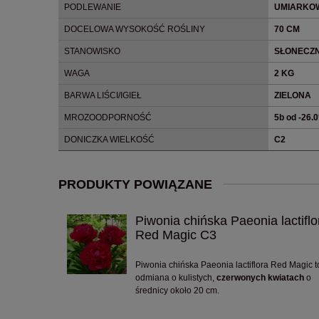
PODLEWANIE
UMIARKO
DOCELOWA WYSOKOŚĆ ROŚLINY
70 CM
STANOWISKO
SŁONECZN
WAGA
2 KG
BARWA LIŚCI/IGIEŁ
ZIELONA
MROZOODPORNOŚĆ
5b od -26.
DONICZKA WIELKOŚĆ
C2
PRODUKTY POWIĄZANE
Piwonia chińska Paeonia lactiflo
Red Magic C3
Piwonia chińska Paeonia lactiflora Red Magic t
odmiana o kulistych,
czerwonych kwiatach
o
średnicy około 20 cm.