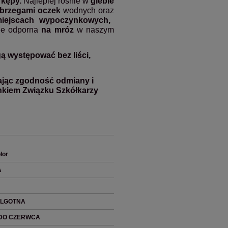
 kępy.
Najlepiej rośnie w
glebie
brzegami oczek
wodnych oraz
iejscach wypoczynkowych,
ie odporna
na mróz
w naszym
ą występować bez liści,
ając zgodność odmiany i
onkiem Związku Szkółkarzy
olor
A
WILGOTNA
 DO CZERWCA