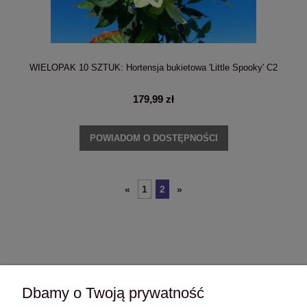
WIELOPAK 10 SZTUK: Hortensja bukietowa 'Little Spooky' C2
179,99 zł
POWIADOM O DOSTĘPNOŚCI
1
2
«
»
Dbamy o Twoją prywatność