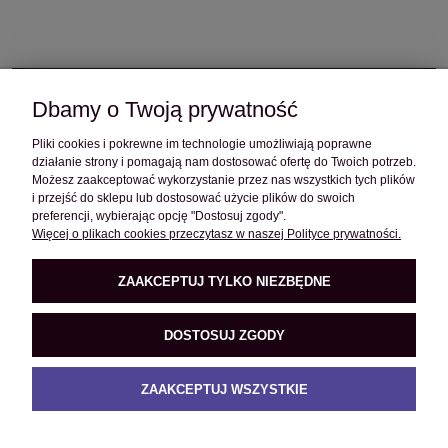
Dbamy o Twoją prywatność
OBSŁUGA KLIENTA
Pliki cookies i pokrewne im technologie umożliwiają poprawne
działanie strony i pomagają nam dostosować ofertę do Twoich potrzeb.
POMOC
Możesz zaakceptować wykorzystanie przez nas wszystkich tych plików
i przejść do sklepu lub dostosować użycie plików do swoich
preferencji, wybierając opcję "Dostosuj zgody".
Więcej o plikach cookies przeczytasz w naszej Polityce prywatności.
O FIRMIE
ZAAKCEPTUJ TYLKO NIEZBĘDNE
PRODUKTY
DOSTOSUJ ZGODY
ZAAKCEPTUJ WSZYSTKIE