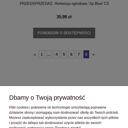
PRZEDSPRZEDAŻ: Hortensja ogrodowa 'Jip Blue' C3
35,99 zł
POWIADOM O DOSTĘPNOŚCI
1
...
4
5
6
7
8
«
»
Dbamy o Twoją prywatność
Pliki cookies i pokrewne im technologie umożliwiają poprawne
OBSŁUGA KLIENTA
działanie strony i pomagają nam dostosować ofertę do Twoich potrzeb.
Możesz zaakceptować wykorzystanie przez nas wszystkich tych plików
i przejść do sklepu lub dostosować użycie plików do swoich
POMOC