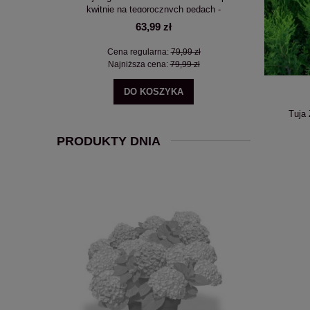
TA
kwitnie na tegorocznych pędach -
kwitnie
PRZEKWITNIĘTA
63,99 zł
zł
Cena regularna:
79,99 zł
Ce
zł
Najniższa cena:
79,99 zł
Na
DO KOSZYKA
Tuja 
PRODUKTY DNIA