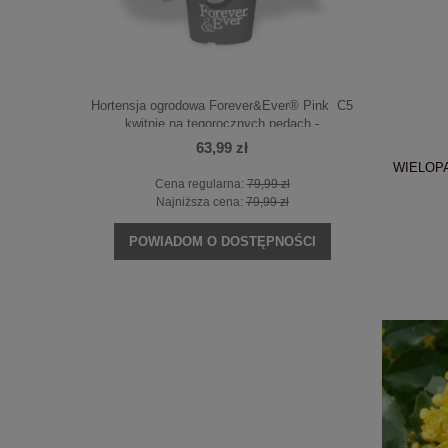
Lime' C3
Hortensja ogrodowa Forever&Ever® Pink C5
Hortens
kwitnie na tegorocznych pędach -
PRZEKWITNIĘTA
63,99 zł
WIELOPAK
Cena regularna:
79,99 zł
NOŚCI
POWI
Najniższa cena:
79,99 zł
POWIADOM O DOSTĘPNOŚCI