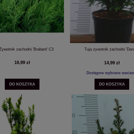
 na tegorocznych pędach -
kwitnie na tegorocznych pędach -
PRZEKWITNIĘTA
PRZEKWITNIĘTA
63,99 zł
63,99 zł
na regularna:
79,99 zł
Cena regularna:
79,99 zł
jniższa cena:
79,99 zł
Najniższa cena:
79,99 zł
DO KOSZYKA
POWIADOM O DOSTĘPNOŚCI
Żywotnik zachodni 'Brabant' C3
Tuja żywotnik zachodni 'Dan
16,99 zł
14,99 zł
Dostępne wybrane warian
DO KOSZYKA
DO KOSZYKA