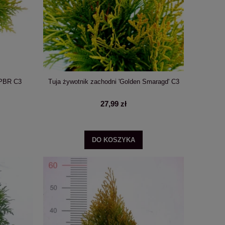
DO KO
 PBR C3
Tuja żywotnik zachodni 'Golden Smaragd' C3
27,99 zł
DO KOSZYKA
 C5
Hortensja ogrodowa 'Magical Revolution'®
Hortensja ogrodowa M