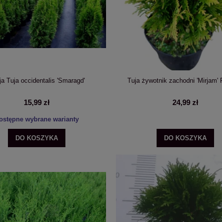
ja Tuja occidentalis 'Smaragd'
Tuja żywotnik zachodni 'Mirjam'
15,99 zł
24,99 zł
ostępne wybrane warianty
DO KOSZYKA
DO KOSZYKA
grodowa Forever&Ever® Red C5
Hortensja ogrodowa Forever&Ever® Pink