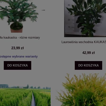
ła kaukaska - różne rozmiary
Laurowiśnia wschodnia KAUKA
23,99 zł
42,99 zł
ostępne wybrane warianty
DO KOSZYKA
DO KOSZYKA
sztuk: Choina kanadyjska Tsuga
Hortensja bukietowa 'Living Cotton Cream'
canadensis C3
niskm 40cm pniu
189,99 zł
69,99 zł
DO KOSZYKA
POWIADOM O DOSTĘPNOŚCI