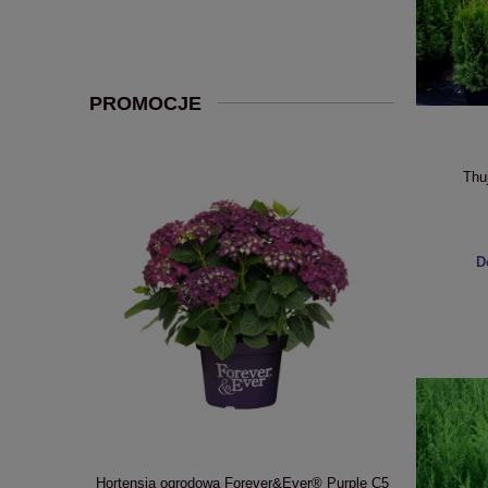
PROMOCJE
Thu
D
lution'® Pink
Hortensja ogrodowa Forever&Ever® Purple C5
Hortensja o