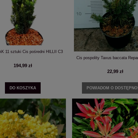
ja krzewiasta 'NCHA2' PINK
PRZEDSPRZEDAŻ: Hortensja ogrodow
ANNABELLE C5
'Charm' C5
67,99 zł
48,99 zł
 11 sztuki Cis pośredni HILLII C3
Cis pospolity Taxus baccata Rep
ADOM O DOSTĘPNOŚCI
DO KOSZYKA
194,99 zł
22,99 zł
DO KOSZYKA
POWIADOM O DOSTĘPNO