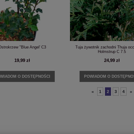
Ostrokrzew "Blue Angel' C3
Tuja żywotnik zachodni Thuja occ
Holmstrup C 7.5
19,99 zł
24,99 zł
WIADOM O DOSTĘPNOŚCI
POWIADOM O DOSTĘPNO
1
2
3
4
«
»