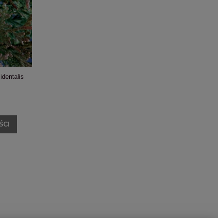
identalis
ŚCI