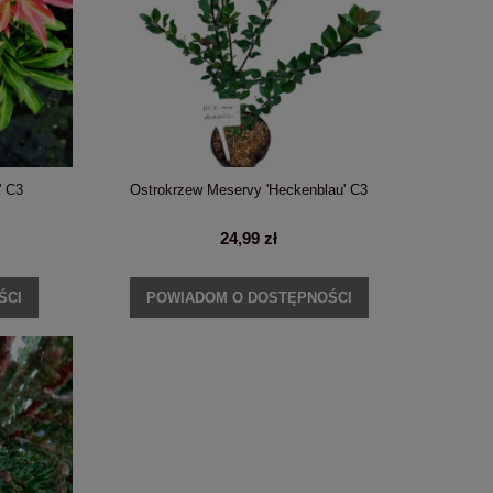
' C3
Ostrokrzew Meservy 'Heckenblau' C3
24,99 zł
ŚCI
POWIADOM O DOSTĘPNOŚCI