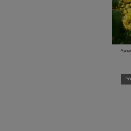
Mahon
PO