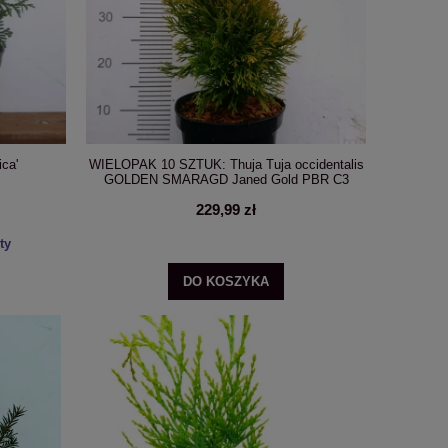
Blue C5 - PRZEKWITNIĘTA
C5 - PRZE
59,99 zł
59,9
Cena regularna:
74,99 zł
Cena regula
Najniższa cena:
74,99 zł
Najniższa c
DO KOSZYKA
DO KO
ica'
WIELOPAK 10 SZTUK: Thuja Tuja occidentalis
GOLDEN SMARAGD Janed Gold PBR C3
229,99 zł
ty
DO KOSZYKA