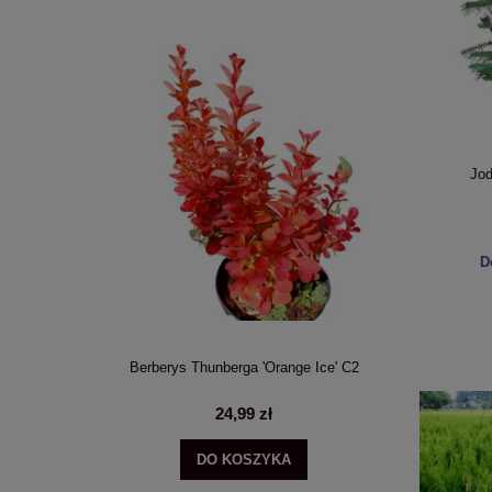
Jod
D
Annabelle'
Berberys Thunberga 'Orange Ice' C2
Wielopak 10 
24,99 zł
DO KOSZYKA