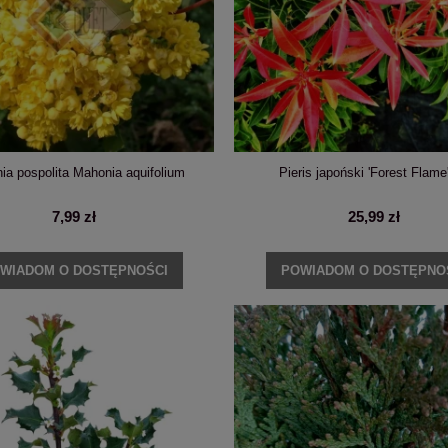
ia pospolita Mahonia aquifolium
Pieris japoński 'Forest Flame
7,99 zł
25,99 zł
WIADOM O DOSTĘPNOŚCI
POWIADOM O DOSTĘPNO