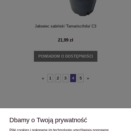
Jałowiec sabiński 'Tamariscifolia' C3
21,99 zł
POWIADOM O DOSTĘPNOŚCI
1
2
3
4
5
«
»
Dbamy o Twoją prywatność
Pliki cookies i pokrewne im technologie umożliwiają poprawne