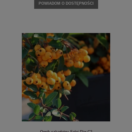
POWIADOM O DOSTĘPNOŚCI
Ognik szkarłatny Solei D'or C2