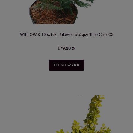
WIELOPAK 10 sztuk: Jałowiec płożący 'Blue Chip' C3
179,90 zł
DO KOSZYKA