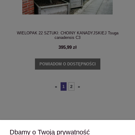
WIELOPAK 22 SZTUKI: CHOINY KANADYJSKIEJ Tsuga
canadensis C3
395,99 zł
POWIADOM O DOSTĘPNOŚCI
1
2
«
»
Dbamy o Twoją prywatność