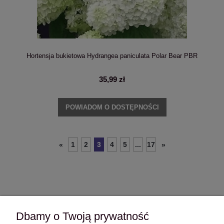
Hortensja bukietowa Hydrangea paniculata Polar Bear PBR
35,99 zł
POWIADOM O DOSTĘPNOŚCI
1
2
3
4
5
...
17
«
»
Dbamy o Twoją prywatność