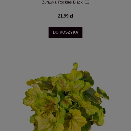
Żurawka 'Rockies Black' C2
21,99 zł
DO KOSZYKA