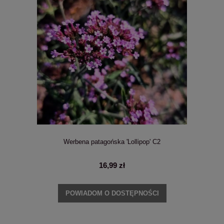
Werbena patagońska 'Lollipop' C2
16,99 zł
POWIADOM O DOSTĘPNOŚCI