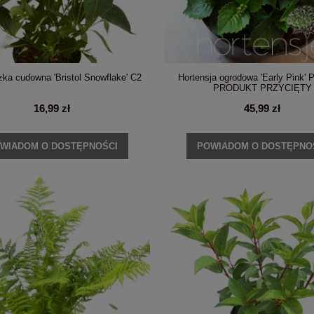
ADOM O DOSTĘPNOŚCI
DO KOSZYKA
ka cudowna 'Bristol Snowflake' C2
Hortensja ogrodowa 'Early Pink' 
PRODUKT PRZYCIĘTY
16,99 zł
45,99 zł
WIADOM O DOSTĘPNOŚCI
POWIADOM O DOSTĘPNO