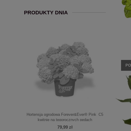
PRODUKTY DNIA
PO
Lime' C3
Hortensja ogrodowa Forever&Ever® Pink C5
Hortens
kwitnie na tegorocznych pędach
79,99 zł