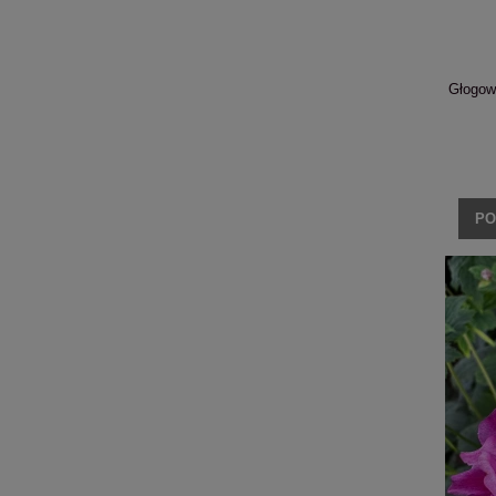
Głogown
PO