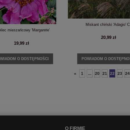
Miskant chiński 'Adagio' C
ilec mieszańcowy 'Margarete'
20,99 zł
19,99 zł
WIADOM O DOSTĘPNOŚCI
POWIADOM O DOSTĘPNO
1
...
20
21
22
23
24
«
O FIRMIE