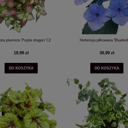
ota plamista 'Purple dragon' C2
Hortensja piłkowana 'Bluebird
18,99 zł
38,99 zł
DO KOSZYKA
DO KOSZYKA
kietowa 'Living Cotton Cream' na
Hortensja ogrodowa Forever&Ever® Red
niskm 40cm pniu
kwitnie na tegorocznych pędach
69,99 zł
79,99 zł
ADOM O DOSTĘPNOŚCI
DO KOSZYKA