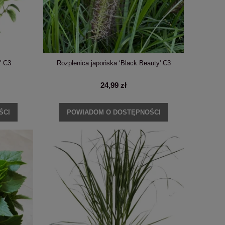
' C3
Rozplenica japońska ‘Black Beauty' C3
24,99 zł
ŚCI
POWIADOM O DOSTĘPNOŚCI
a
PRZEDSPRZEDAŻ: Hortensja ogrodowa 'Red
Hortensja ogrodowa 'M
Beauty'
C
38,99 zł
74,9