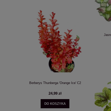
Jasn
Annabelle'
Berberys Thunberga 'Orange Ice' C2
Hortensja bu
24,99 zł
DO KOSZYKA
POWI