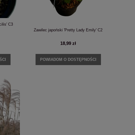
ilis' C3
Zawilec japoński 'Pretty Lady Emily' C2
18,99 zł
ŚCI
POWIADOM O DOSTĘPNOŚCI