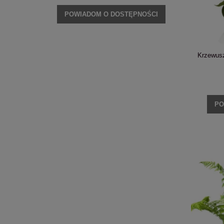
NOŚCI
POWIADOM O DOSTĘPNOŚCI
POWI
Krzewusz
PO