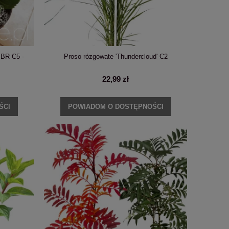
DO KOSZYKA
DO KO
PBR C5 -
Proso rózgowate 'Thundercloud' C2
22,99 zł
ŚCI
POWIADOM O DOSTĘPNOŚCI