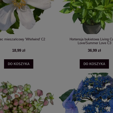
ec mieszańcowy 'Whirlwind' C2
Hortensja bukietowa Living C
Love/Summer Love C3
18,99 zł
36,99 zł
DO KOSZYKA
DO KOSZYKA