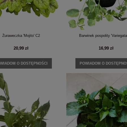
Żuraweczka 'Mojito' C2
Barwinek pospolity 'Variegata
20,99 zł
16,99 zł
WIADOM O DOSTĘPNOŚCI
POWIADOM O DOSTĘPNO
ja krzewiasta 'NCHA2' PINK
PRZEDSPRZEDAŻ: Hortensja ogrodow
ANNABELLE C5
'Charm' C5
67,99 zł
48,99 zł