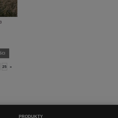
3
ŚCI
25
»
PRODUKTY