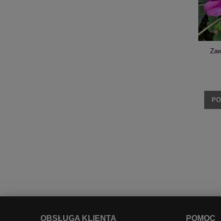
Zaw
PO
OBSŁUGA KLIENTA
POMOC