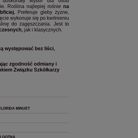
doskonały wybór dla osób
. Roślina najlepiej rośnie
na
ficiej.
Preferuje gleby żyzne,
ęcie wykonuje się po kwitnieniu
ślinę do zagęszczania.
Jest to
czesnych,
jak i klasycznych.
ą występować bez liści,
ając zgodność odmiany i
onkiem Związku Szkółkarzy
FLORIDA MINUET
WILGOTNA