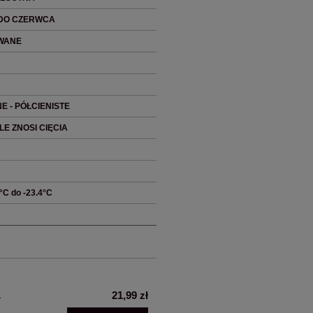
 DO CZERWCA
WANE
E - PÓŁCIENISTE
E ZNOSI CIĘCIA
0°C do -23.4°C
a
21,99 zł