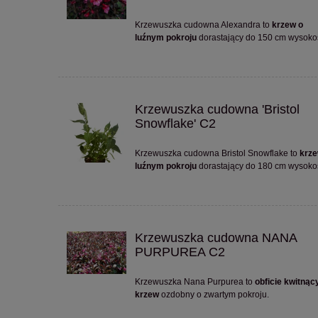
Krzewuszka cudowna Alexandra to
krzew o
luźnym pokroju
dorastający do 150 cm wysokoś
Krzewuszka cudowna 'Bristol
Snowflake' C2
Krzewuszka cudowna Bristol Snowflake to
krze
luźnym pokroju
dorastający do 180 cm wysokoś
Krzewuszka cudowna NANA
PURPUREA C2
Krzewuszka Nana Purpurea to
obficie kwitnąc
krzew
ozdobny o zwartym pokroju.