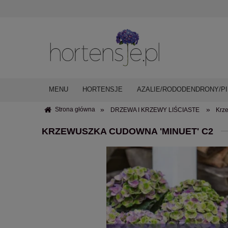
MENU
HORTENSJE
AZALIE/RODODENDRONY/PI
»
»
Strona główna
DRZEWA I KRZEWY LIŚCIASTE
Krz
KRZEWUSZKA CUDOWNA 'MINUET' C2