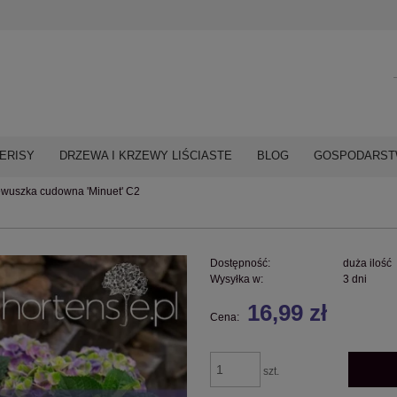
ERISY
DRZEWA I KRZEWY LIŚCIASTE
BLOG
GOSPODARSTW
ewuszka cudowna 'Minuet' C2
Dostępność:
duża ilość
Wysyłka w:
3 dni
16,99 zł
Cena:
szt.