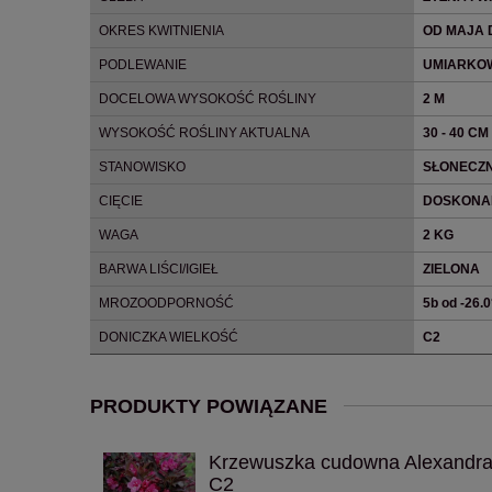
OKRES KWITNIENIA
OD MAJA
PODLEWANIE
UMIARKO
DOCELOWA WYSOKOŚĆ ROŚLINY
2 M
WYSOKOŚĆ ROŚLINY AKTUALNA
30 - 40 CM
STANOWISKO
SŁONECZN
CIĘCIE
DOSKONAL
WAGA
2 KG
BARWA LIŚCI/IGIEŁ
ZIELONA
MROZOODPORNOŚĆ
5b od -26.
DONICZKA WIELKOŚĆ
C2
PRODUKTY POWIĄZANE
Krzewuszka cudowna Alexandr
C2