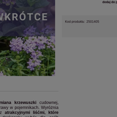
dodaj do 
Kod produktu:
2501405
miana krzewuszki
cudownej,
prawy w pojemnikach. Wyróżnia
raz
atrakcyjnymi liśćmi, które