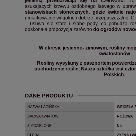
jesienią przebarwiają się na czerwono.
To 
szukających krzewu ozdobnego łatwego w uprawie
stanowiskach słonecznych, gdzie kwitnie najob
umiarkowanie wilgotne i dobrze przepuszczalne. Ci
– usuwa się stare i słabe pędy, co pobudza ro
doskonała propozycja zarówno
do ogrodów nowo
W okresie jesienno- zimowym, rośliny mog
kwiatostanów.
Rośliny wysyłamy z paszportem potwierdz
pochodzenie roślin. Nasza szkółka jest czł
Polskich.
DANE PRODUKTU
NAZWA ŁACIŃSKA
WEIGELA 
BARWA KWIATÓW
RÓŻOWA
ZIMOZIELONE
Nie
GLEBA
ŻYZNA I 