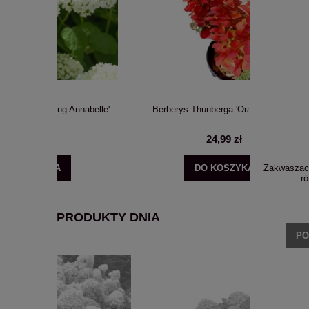
Annabelle'
Berberys Thunberga 'Orange Ice' C2
Hortensja bu
24,99 zł
Zakwaszac
DO KOSZYKA
POWI
ró
PRODUKTY DNIA
PO