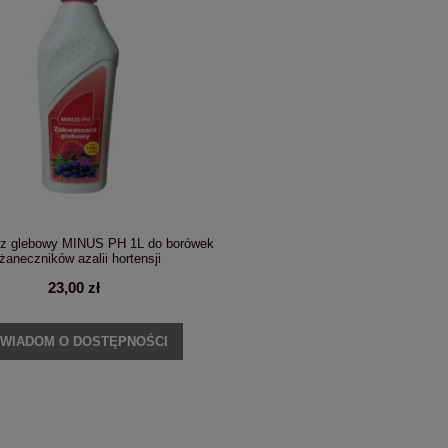
kietowa 'Living Cotton Cream' na
Hortensja ogrodowa Forever&Ever® Red
niskm 40cm pniu
kwitnie na tegorocznych pędach
69,99 zł
79,99 zł
z glebowy MINUS PH 1L do borówek
ADOM O DOSTĘPNOŚCI
DO KOSZYKA
żaneczników azalii hortensji
23,00 zł
WIADOM O DOSTĘPNOŚCI