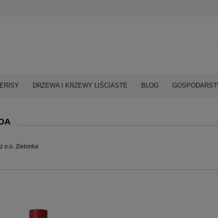
ERISY
DRZEWA I KRZEWY LIŚCIASTE
BLOG
GOSPODARSTW
DA
z o.o. Zielonka