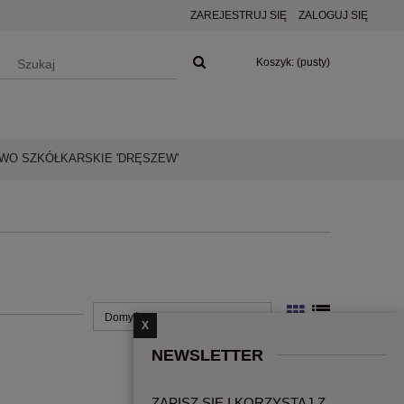
ZAREJESTRUJ SIĘ
ZALOGUJ SIĘ
Koszyk:
(pusty)
O SZKÓŁKARSKIE 'DRĘSZEW'
X
NEWSLETTER
ZAPISZ SIĘ I KORZYSTAJ Z