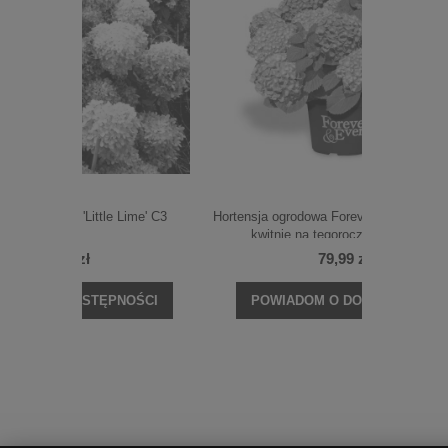
Lime' C3
Hortensja ogrodowa Forever&Ever® Pink C5
Hortens
kwitnie na tegorocznych pędach
79,99 zł
NOŚCI
POWIADOM O DOSTĘPNOŚCI
POWI