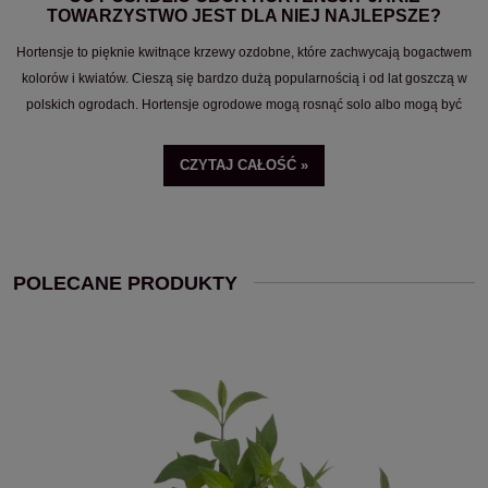
TOWARZYSTWO JEST DLA NIEJ NAJLEPSZE?
Hortensje to pięknie kwitnące krzewy ozdobne, które zachwycają bogactwem
kolorów i kwiatów. Cieszą się bardzo dużą popularnością i od lat goszczą w
polskich ogrodach. Hortensje ogrodowe mogą rosnąć solo albo mogą być
częścią oryginalnej aranżacji. Jednak aby stworzyć z hortensjami
wielobarwne rabaty ogrodowe, warto wiedzieć, jakie rośliny są dobrym
CZYTAJ CAŁOŚĆ »
towarzystwem dla hortensji. Z naszego poradnika dowiesz się, z czym sadzić
hortensje, aby skomponować zachwycające aranżacje ogrodowe.
POLECANE PRODUKTY