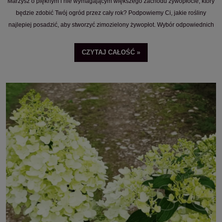
Marzysz o pięknym i nie wymagającym większego zachodu żywopłocie, który
będzie zdobić Twój ogród przez cały rok? Podpowiemy Ci, jakie rośliny
najlepiej posadzić, aby stworzyć zimozielony żywopłot. Wybór odpowiednich
roślin to kluczowy krok do osiągnięcia tego celu. W tym artykule przedstawimy
Ci szeroki wybór roślin na żywopłoty zimozielone, omówimy zarówno rośliny
CZYTAJ CAŁOŚĆ »
iglaste, jak i rośliny liściaste. Zapraszamy do lektury!