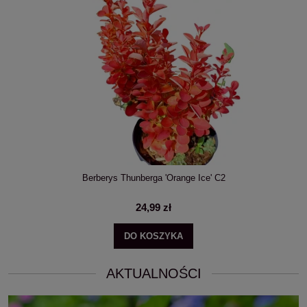
Wielopak 10 sztuk: Choina kanadyjska Tsuga canadensis C3
189,99 zł
DO KOSZYKA