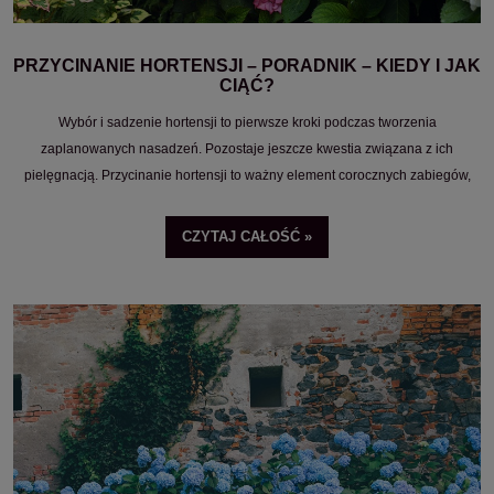
PRZYCINANIE HORTENSJI – PORADNIK – KIEDY I JAK
CIĄĆ?
Wybór i sadzenie hortensji to pierwsze kroki podczas tworzenia
zaplanowanych nasadzeń. Pozostaje jeszcze kwestia związana z ich
pielęgnacją. Przycinanie hortensji to ważny element corocznych zabiegów,
które mogą zarówno pomóc Twojej roślinie, jak i stanowić dla niej poważne
zagrożenie.
CZYTAJ CAŁOŚĆ »