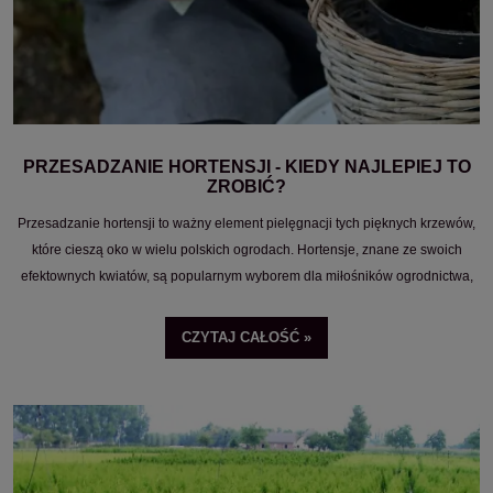
PRZESADZANIE HORTENSJI - KIEDY NAJLEPIEJ TO
ZROBIĆ?
Przesadzanie hortensji to ważny element pielęgnacji tych pięknych krzewów,
które cieszą oko w wielu polskich ogrodach. Hortensje, znane ze swoich
efektownych kwiatów, są popularnym wyborem dla miłośników ogrodnictwa,
którzy pragną dodać koloru i uroku do swojego otoczenia.
CZYTAJ CAŁOŚĆ »