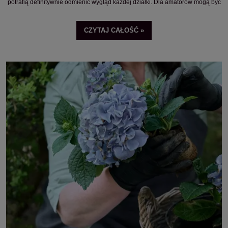
potrafią definitywnie odmienić wygląd każdej działki. Dla amatorów mogą być
pewnym wyzwaniem, lecz jeśli będziesz trzymać się kilku prostych zasad,
pielęgnacja hortensji ogrodowych nie będzie dla Ciebie problemem. Poznaj
CZYTAJ CAŁOŚĆ »
wskazówki i sprawdź przygotowany przez nas poradnik na temat tego, jak
pielęgnować hortensje ogrodowe o każdej porze roku.