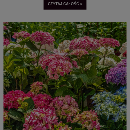
dębolistne, krzewiaste oraz pnące. Każda z nich ma nieco inne wymagania, o
CZYTAJ CAŁOŚĆ »
których musisz wiedzieć podczas sadzenia i pielęgnacji.