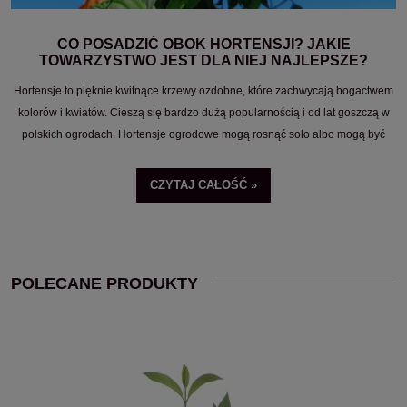
CO POSADZIĆ OBOK HORTENSJI? JAKIE
TOWARZYSTWO JEST DLA NIEJ NAJLEPSZE?
Hortensje to pięknie kwitnące krzewy ozdobne, które zachwycają bogactwem
kolorów i kwiatów. Cieszą się bardzo dużą popularnością i od lat goszczą w
polskich ogrodach. Hortensje ogrodowe mogą rosnąć solo albo mogą być
częścią oryginalnej aranżacji. Jednak aby stworzyć z hortensjami
wielobarwne rabaty ogrodowe, warto wiedzieć, jakie rośliny są dobrym
CZYTAJ CAŁOŚĆ »
towarzystwem dla hortensji. Z naszego poradnika dowiesz się, z czym sadzić
hortensje, aby skomponować zachwycające aranżacje ogrodowe.
POLECANE PRODUKTY