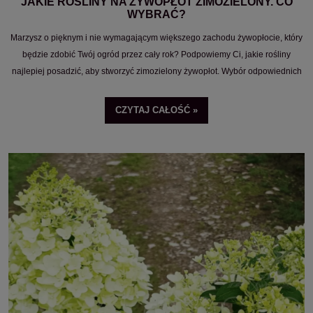
JAKIE ROŚLINY NA ŻYWOPŁOT ZIMOZIELONY. CO
WYBRAĆ?
Marzysz o pięknym i nie wymagającym większego zachodu żywopłocie, który
będzie zdobić Twój ogród przez cały rok? Podpowiemy Ci, jakie rośliny
najlepiej posadzić, aby stworzyć zimozielony żywopłot. Wybór odpowiednich
roślin to kluczowy krok do osiągnięcia tego celu. W tym artykule przedstawimy
Ci szeroki wybór roślin na żywopłoty zimozielone, omówimy zarówno rośliny
CZYTAJ CAŁOŚĆ »
iglaste, jak i rośliny liściaste. Zapraszamy do lektury!