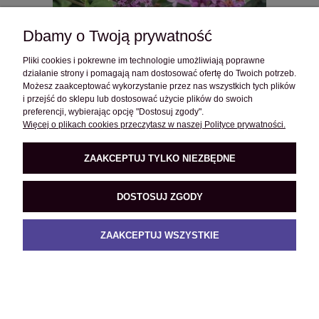
Dbamy o Twoją prywatność
Pliki cookies i pokrewne im technologie umożliwiają poprawne
działanie strony i pomagają nam dostosować ofertę do Twoich potrzeb.
Możesz zaakceptować wykorzystanie przez nas wszystkich tych plików
i przejść do sklepu lub dostosować użycie plików do swoich
preferencji, wybierając opcję "Dostosuj zgody".
Więcej o plikach cookies przeczytasz w naszej Polityce prywatności.
ZAAKCEPTUJ TYLKO NIEZBĘDNE
Lilak Bloomerang Dark Purple C5
55,99 zł
DOSTOSUJ ZGODY
DO KOSZYKA
ZAAKCEPTUJ WSZYSTKIE