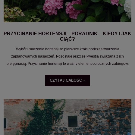
PRZYCINANIE HORTENSJI – PORADNIK – KIEDY I JAK
CIĄĆ?
Wybór i sadzenie hortensji to pierwsze kroki podczas tworzenia
zaplanowanych nasadzeń. Pozostaje jeszcze kwestia związana z ich
pielęgnacją. Przycinanie hortensji to ważny element corocznych zabiegów,
które mogą zarówno pomóc Twojej roślinie, jak i stanowić dla niej poważne
zagrożenie.
CZYTAJ CAŁOŚĆ »