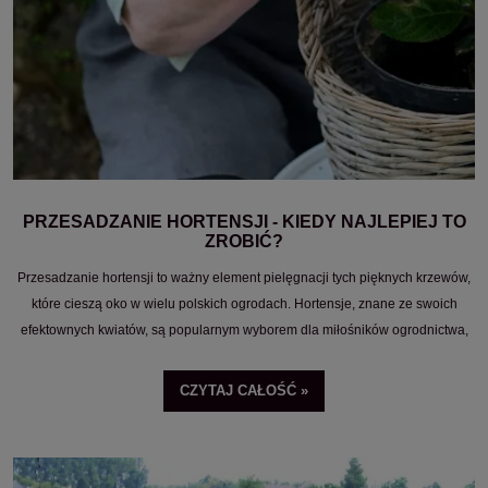
PRZESADZANIE HORTENSJI - KIEDY NAJLEPIEJ TO
ZROBIĆ?
Przesadzanie hortensji to ważny element pielęgnacji tych pięknych krzewów,
które cieszą oko w wielu polskich ogrodach. Hortensje, znane ze swoich
efektownych kwiatów, są popularnym wyborem dla miłośników ogrodnictwa,
którzy pragną dodać koloru i uroku do swojego otoczenia.
CZYTAJ CAŁOŚĆ »