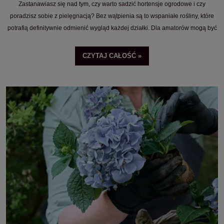
Zastanawiasz się nad tym, czy warto sadzić hortensje ogrodowe i czy
poradzisz sobie z pielęgnacją? Bez wątpienia są to wspaniałe rośliny, które
potrafią definitywnie odmienić wygląd każdej działki. Dla amatorów mogą być
pewnym wyzwaniem, lecz jeśli będziesz trzymać się kilku prostych zasad,
pielęgnacja hortensji ogrodowych nie będzie dla Ciebie problemem. Poznaj
CZYTAJ CAŁOŚĆ »
wskazówki i sprawdź przygotowany przez nas poradnik na temat tego, jak
pielęgnować hortensje ogrodowe o każdej porze roku.