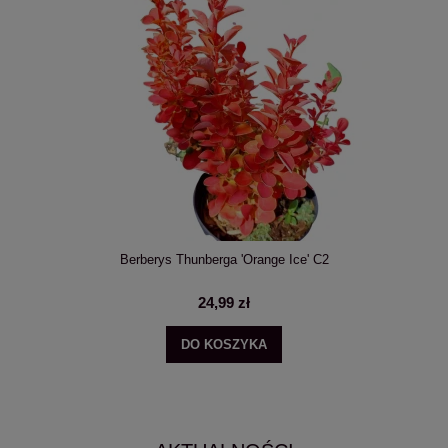
Wielopak 10 sztuk: Choina kanadyjska Tsuga canadensis C3
189,99 zł
DO KOSZYKA