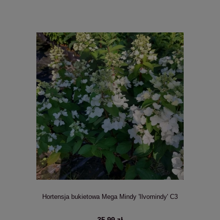
Hortensja bukietowa Mega Mindy 'Ilvomindy' C3
35,99 zł