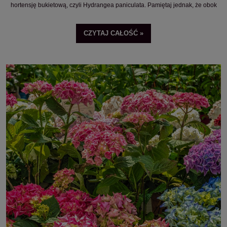
hortensję bukietową, czyli Hydrangea paniculata. Pamiętaj jednak, że obok
klasycznych hortensji ogrodowych i bukietowych znajdziesz też hortensje
dębolistne, krzewiaste oraz pnące. Każda z nich ma nieco inne wymagania, o
CZYTAJ CAŁOŚĆ »
których musisz wiedzieć podczas sadzenia i pielęgnacji.