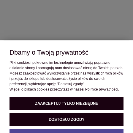
Dbamy o Twoją prywatność
OBSŁUGA KLIENTA
Pliki cookies i pokrewne im technologie umożliwiają poprawne
działanie strony i pomagają nam dostosować ofertę do Twoich potrzeb.
POMOC
Możesz zaakceptować wykorzystanie przez nas wszystkich tych plików
i przejść do sklepu lub dostosować użycie plików do swoich
preferencji, wybierając opcję "Dostosuj zgody".
Więcej o plikach cookies przeczytasz w naszej Polityce prywatności.
O FIRMIE
ZAAKCEPTUJ TYLKO NIEZBĘDNE
PRODUKTY
DOSTOSUJ ZGODY