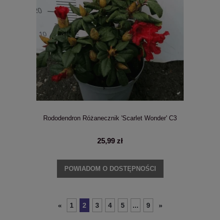
Rododendron Różanecznik 'Scarlet Wonder' C3
25,99 zł
POWIADOM O DOSTĘPNOŚCI
1
2
3
4
5
...
9
«
»